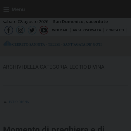
Skip
Menu
to
content
sabato 08 agosto 2026
San Domenico, sacerdote
WEBMAIL
AREA RISERVATA
CONTATTI
fb
ig
tw
yt
ARCHIVI DELLA CATEGORIA:
LECTIO DIVINA
LECTIO DIVINA
Momento di preghiera e di