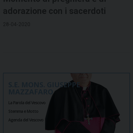
adorazione con i sacerdoti
28-04-2020
P
o
s
S.E. MONS. GIUSEPPE
t
MAZZAFARO
N
La Parola del Vescovo
a
Stemma e Motto
v
Agenda del Vescovo
i
g