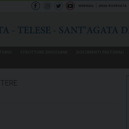
WEBMAIL
AREA RISERVATA
f
ig
tw
yt
b
TORIO
STRUTTURE DIOCESANE
DOCUMENTI PASTORALI
TTERE