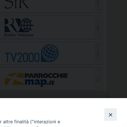
S
EDE VESCOVILE
altre finalità ("interazioni e
Piazza Wojtyla, 1