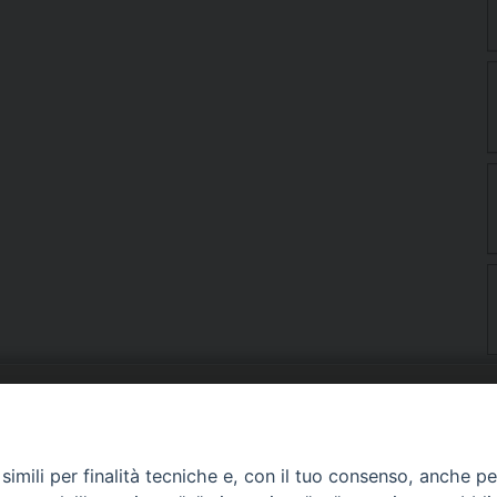
URIA: UFFICI E SERVIZI
PHOTOGALLERY
imili per finalità tecniche e, con il tuo consenso, anche per 
ARROCCHIE
VIDEOGALLERY