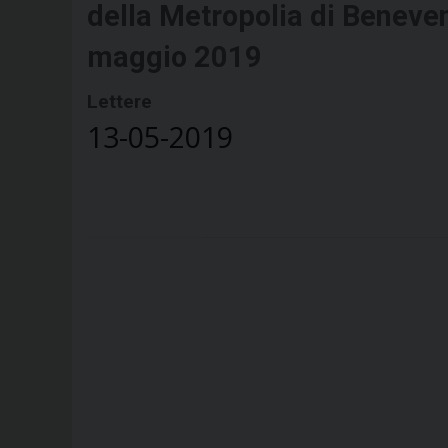
della Metropolia di Beneven
maggio 2019
Lettere
13-05-2019
P
o
s
t