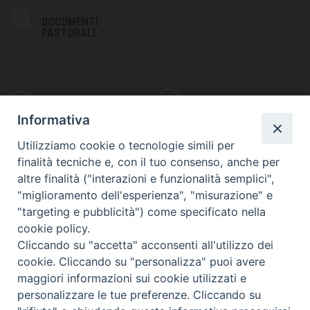
DOCUMENTI
PASTORALI
PHOTOGALLERY
VIDEOGALLERY
Informativa
Utilizziamo cookie o tecnologie simili per
finalità tecniche e, con il tuo consenso, anche per
altre finalità ("interazioni e funzionalità semplici",
S
EDE VESCOVILE
"miglioramento dell'esperienza", "misurazione" e
Piazza Wojtyla, 1
"targeting e pubblicità") come specificato nella
82032 Cerreto Sannita (BN)
cookie policy.
Cliccando su "accetta" acconsenti all'utilizzo dei
Telefax: (+39) 0824 861115
cookie. Cliccando su "personalizza" puoi avere
Email: info@diocesicerreto.it
maggiori informazioni sui cookie utilizzati e
personalizzare le tue preferenze. Cliccando su