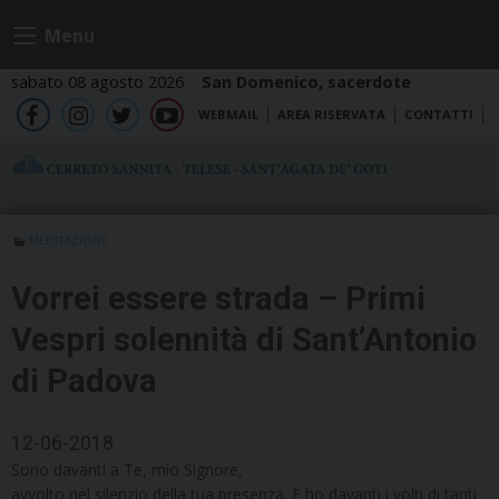
Skip
Menu
to
content
sabato 08 agosto 2026
San Domenico, sacerdote
WEBMAIL
AREA RISERVATA
CONTATTI
fb
ig
tw
yt
MEDITAZIONE
Vorrei essere strada – Primi
Vespri solennità di Sant’Antonio
di Padova
12-06-2018
Sono davanti a Te, mio Signore,
avvolto nel silenzio della tua presenza. E ho davanti i volti di tanti