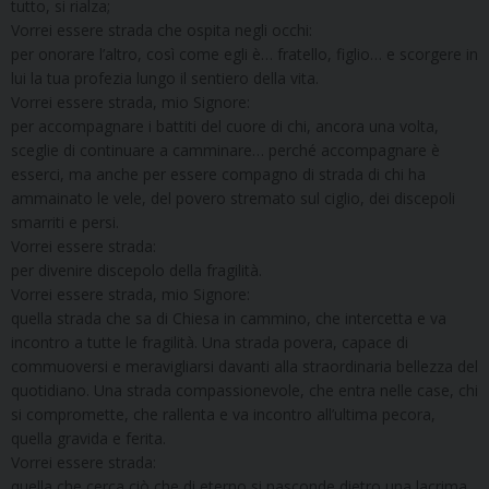
tutto, si rialza;
Vorrei essere strada che ospita negli occhi:
per onorare l’altro, così come egli è… fratello, figlio… e scorgere in
lui la tua profezia lungo il sentiero della vita.
Vorrei essere strada, mio Signore:
per accompagnare i battiti del cuore di chi, ancora una volta,
sceglie di continuare a camminare… perché accompagnare è
esserci, ma anche per essere compagno di strada di chi ha
ammainato le vele, del povero stremato sul ciglio, dei discepoli
smarriti e persi.
Vorrei essere strada:
per divenire discepolo della fragilità.
Vorrei essere strada, mio Signore:
quella strada che sa di Chiesa in cammino, che intercetta e va
incontro a tutte le fragilità. Una strada povera, capace di
commuoversi e meravigliarsi davanti alla straordinaria bellezza del
quotidiano. Una strada compassionevole, che entra nelle case, chi
si compromette, che rallenta e va incontro all’ultima pecora,
quella gravida e ferita.
Vorrei essere strada:
quella che cerca ciò che di eterno si nasconde dietro una lacrima,