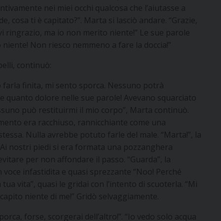
tintivamente nei miei occhi qualcosa che l’aiutasse a
de, cosa ti è capitato?”. Marta si lasciò andare. “Grazie,
vi ringrazio, ma io non merito niente!” Le sue parole
 niente! Non riesco nemmeno a fare la doccia!”
elli, continuò:
 farla finita, mi sento sporca. Nessuno potrà
 e quanto dolore nelle sue parole! Avevano squarciato
suno può restituirmi il mio corpo”, Marta continuò.
vimento era racchiuso, rannicchiante come una
 stessa. Nulla avrebbe potuto farle del male. “Marta!”, la
. Ai nostri piedi si era formata una pozzanghera
vitare per non affondare il passo. “Guarda”, la
con voce infastidita e quasi sprezzante “Noo! Perché
tua vita”, quasi le gridai con l’intento di scuoterla. “Mi
capito niente di me!” Gridò selvaggiamente.
porca, forse, scorgerai dell’altro!”. “Io vedo solo acqua