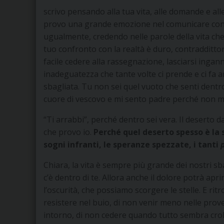
scrivo pensando alla tua vita, alle domande e alle d
provo una grande emozione nel comunicare con te
ugualmente, credendo nelle parole della vita che
tuo confronto con la realtà è duro, contraddittori
facile cedere alla rassegnazione, lasciarsi ingann
inadeguatezza che tante volte ci prende e ci fa a
sbagliata. Tu non sei quel vuoto che senti dentr
cuore di vescovo e mi sento padre perché non muoi
“Ti arrabbi”, perché dentro sei vera. Il deserto 
che provo io.
Perché quel deserto spesso
è la 
sogni infranti, le speranze spezzate, i tanti
Chiara, la vita è sempre più grande dei nostri sb
c’è dentro di te. Allora anche il dolore potrà apri
l’oscurità, che possiamo scorgere le stelle. E ritro
resistere nel buio, di non venir meno nelle prove
intorno, di non cedere quando tutto sembra croll