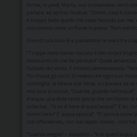
ferma, in piedi; Marta, così si chiamava, cercò is
parlare, ad aprirsi. Incalzai: “Dimmi, cosa ti succe
è troppo bello quello che state facendo per me; 
scorrevano come un fiume in piena. “Non merito
Diventò più buio là e passandosi le mani tra i cap
“Troppe mani hanno toccato il mio corpo! Voglio
restituirmi ciò che ho perduto!” Quale amarezza
l’ululato del vento. E intanto camminavamo. “Nes
Poi chiuse gli occhi. Si vedeva che ogni suo mo
conchiglia, la faceva star bene, si riparava da se
mia voce la scosse, “Guarda, guarda nell’acqua!”
d’acqua, una delle tante pozze che cerchiamo di e
sollecitai… “ti va di bere di quest’acqua?” E lei, 
dovrei farlo? E’ acqua sporca!”. “E’ sporca come la 
stai offendendo, non hai capito niente… non hai 
“Guarda meglio” – insistetti – “e in quest’acqua s