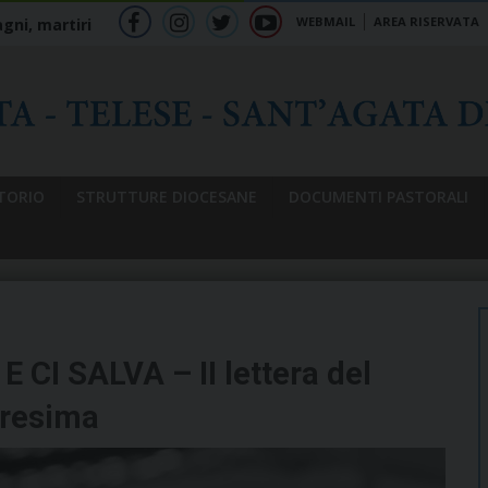
WEBMAIL
AREA RISERVATA
gni, martiri
f
ig
tw
yt
b
TORIO
STRUTTURE DIOCESANE
DOCUMENTI PASTORALI
 CI SALVA – II lettera del
aresima