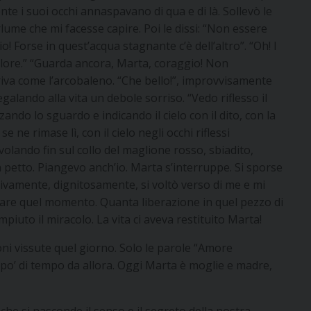
nte i suoi occhi annaspavano di qua e di là. Sollevò le
rlume che mi facesse capire. Poi le dissi: “Non essere
! Forse in quest’acqua stagnante c’è dell’altro”. “Oh! I
 colore.” “Guarda ancora, Marta, coraggio! Non
 apriva come l’arcobaleno. “Che bello!”, improvvisamente
galando alla vita un debole sorriso. “Vedo riflesso il
lzando lo sguardo e indicando il cielo con il dito, con la
e ne rimase lì, con il cielo negli occhi riflessi
volando fin sul collo del maglione rosso, sbiadito,
 petto. Piangevo anch’io. Marta s’interruppe. Si sporse
ivamente, dignitosamente, si voltò verso di me e mi
oronare quel momento. Quanta liberazione in quel pezzo di
piuto il miracolo. La vita ci aveva restituito Marta!
ni vissute quel giorno. Solo le parole “Amore
 po’ di tempo da allora. Oggi Marta è moglie e madre,