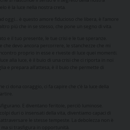
 che si nasconde il senso e il segreto della nostra
elo è la luce nella nostra creta.
o ad oggi… è questo amore fiducioso che libera, è l’amore
altro più che in se stesso, che pone un segno di vita.
to e il tuo presente, le tue crisi e le tue speranze.
ze che devo ancora percorrere, le stanchezze che mi
ncontro proprio in esse e riveste di luce quei momenti.
ce alla luce, è il buio di una crisi che ci riporta in noi
glia e prepara all’attesa, è il buio che permette di
 ci dona coraggio, ci fa capire che c’è la luce della
rtire.
sfigurano. E diventano feritoie, perciò luminose.
olpi duri o insensati della vita, diventiamo capaci di
ell’attraversare le stesse tempeste. La debolezza non è
 ma si trasfigura in opportunità.