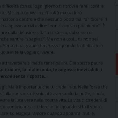
ifficoltà con cui ogni giorno ti ritrovi a fare i conti e
. Mi sento quasi in difficoltà ma parlerò
 nascono dentro e che nessuno potrà mai far tacere. Il
o e spesso arrivi a dire: “non ci capisco più niente”. È
are dalla delusione, dalla tristezza, dal senso di
nche sentire “sbagliati”. Ma non è così… tu non sei
o. Sento una grande tenerezza quando ti affidi al mio
a in te la voglia di vivere.
da attraversare ti mette tanta paura. È la stessa paura
solitudine, la malinconia, le angosce inevitabili, i
perché
senza risposta…
agli. Ma è importante che tu creda in te. Nella forza che
rsi alla speranza. È solo attraversando la notte, il buio,
vare la luce vera nella nostra vita. La vita ci chiederà di
, di continuare a credere in noi quando si fa il vuoto
are. Ed esigerà l’amore quando apparirà inutile,