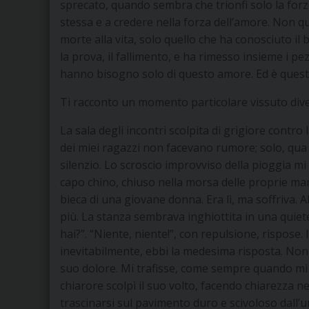
sprecato, quando sembra che trionfi solo la forz
stessa e a credere nella forza dell’amore. Non qu
morte alla vita, solo quello che ha conosciuto il 
la prova, il fallimento, e ha rimesso insieme i pe
hanno bisogno solo di questo amore. Ed è questo
Ti racconto un momento particolare vissuto div
La sala degli incontri scolpita di grigiore contro
dei miei ragazzi non facevano rumore; solo, qua e
silenzio. Lo scroscio improvviso della pioggia mi av
capo chino, chiuso nella morsa delle proprie mani,
bieca di una giovane donna. Era lì, ma soffriva. A
più. La stanza sembrava inghiottita in una quiete 
hai?”. “Niente, niente!”, con repulsione, rispose. 
inevitabilmente, ebbi la medesima risposta. Non 
suo dolore. Mi trafisse, come sempre quando mi s
chiarore scolpì il suo volto, facendo chiarezza nei
trascinarsi sul pavimento duro e scivoloso dall’um