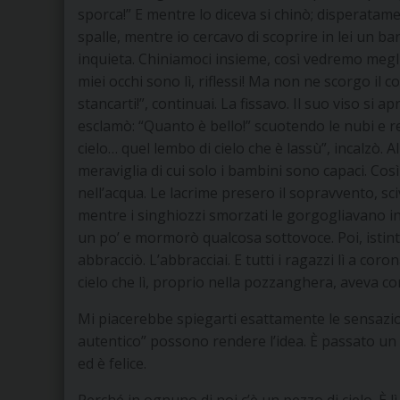
sporca!” E mentre lo diceva si chinò; disperatame
spalle, mentre io cercavo di scoprire in lei un ba
inquieta. Chiniamoci insieme, così vedremo meglio
miei occhi sono lì, riflessi! Ma non ne scorgo il
stancarti!”, continuai. La fissavo. Il suo viso si
esclamò: “Quanto è bello!” scuotendo le nubi e re
cielo… quel lembo di cielo che è lassù”, incalzò. A
meraviglia di cui solo i bambini sono capaci. Così s
nell’acqua. Le lacrime presero il sopravvento, sci
mentre i singhiozzi smorzati le gorgogliavano in
un po’ e mormorò qualcosa sottovoce. Poi, istint
abbracciò. L’abbracciai. E tutti i ragazzi lì a c
cielo che lì, proprio nella pozzanghera, aveva com
Mi piacerebbe spiegarti esattamente le sensazio
autentico” possono rendere l’idea. È passato un
ed è felice.