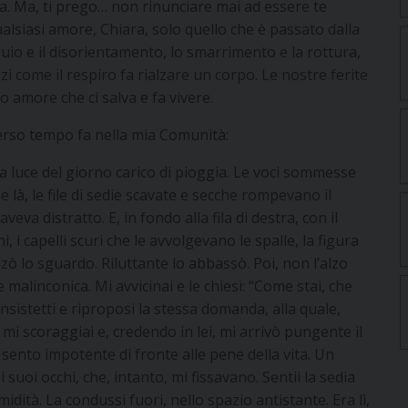
a. Ma, ti prego… non rinunciare mai ad essere te
alsiasi amore, Chiara, solo quello che è passato dalla
buio e il disorientamento, lo smarrimento e la rottura,
zzi come il respiro fa rialzare un corpo. Le nostre ferite
 amore che ci salva e fa vivere.
erso tempo fa nella mia Comunità:
 la luce del giorno carico di pioggia. Le voci sommesse
 là, le file di sedie scavate e secche rompevano il
eva distratto. E, in fondo alla fila di destra, con il
 i capelli scuri che le avvolgevano le spalle, la figura
lzò lo sguardo. Riluttante lo abbassò. Poi, non l’alzo
malinconica. Mi avvicinai e le chiesi: “Come stai, che
Insistetti e riproposi la stessa domanda, alla quale,
mi scoraggiai e, credendo in lei, mi arrivò pungente il
ento impotente di fronte alle pene della vita. Un
 suoi occhi, che, intanto, mi fissavano. Sentii la sedia
idità. La condussi fuori, nello spazio antistante. Era lì,