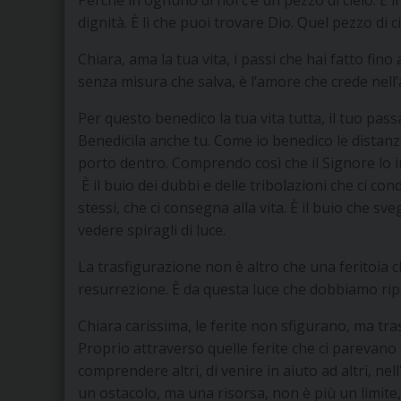
Perché in ognuno di noi c’è un pezzo di cielo. È lì
dignità. È lì che puoi trovare Dio. Quel pezzo di ci
Chiara, ama la tua vita, i passi che hai fatto fin
senza misura che salva, è l’amore che crede nell’
Per questo benedico la tua vita tutta, il tuo passa
Benedicila anche tu. Come io benedico le distan
porto dentro. Comprendo così che il Signore lo i
È il buio dei dubbi e delle tribolazioni che ci condu
stessi, che ci consegna alla vita. È il buio che sve
vedere spiragli di luce.
La trasfigurazione non è altro che una feritoia che
resurrezione. È da questa luce che dobbiamo ripa
Chiara carissima, le ferite non sfigurano, ma tra
Proprio attraverso quelle ferite che ci parevano c
comprendere altri, di venire in aiuto ad altri, n
un ostacolo, ma una risorsa, non è più un limite,