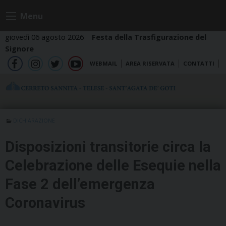
Skip
Menu
to
content
giovedì 06 agosto 2026
Festa della Trasfigurazione del
Signore
WEBMAIL
AREA RISERVATA
CONTATTI
fb
ig
tw
yt
DICHIARAZIONE
Disposizioni transitorie circa la
Celebrazione delle Esequie nella
Fase 2 dell’emergenza
Coronavirus