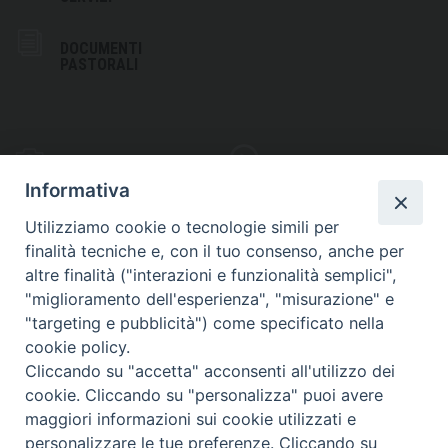
DOCUMENTI
PASTORALI
PHOTOGALLERY
VIDEOGALLERY
Informativa
Utilizziamo cookie o tecnologie simili per
finalità tecniche e, con il tuo consenso, anche per
altre finalità ("interazioni e funzionalità semplici",
S
EDE VESCOVILE
"miglioramento dell'esperienza", "misurazione" e
Piazza Wojtyla, 1
"targeting e pubblicità") come specificato nella
82032 Cerreto Sannita (BN)
cookie policy.
Cliccando su "accetta" acconsenti all'utilizzo dei
Telefax: (+39) 0824 861115
cookie. Cliccando su "personalizza" puoi avere
Email: info@diocesicerreto.it
maggiori informazioni sui cookie utilizzati e
personalizzare le tue preferenze. Cliccando su