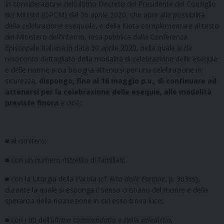
In considerazione dell’ultimo Decreto del Presidente del Consiglio
dci Ministri (DPCM) del 26 aprile 2020, che apre alla possibilità
della celebrazione esequiale, e della Nota complementare al testo
del Ministero dell’Interno, resa pubblica dalla Conferenza
Episcopale Italiana in data 30 aprile 2020, nella quale si dà
resoconto dettagliato della modalità di celebrazione delle esequie
e delle norme a cui bisogna attenersi per una celebrazione in
sicurezza,
dispongo, fino al 16 maggio p.v., di continuare ad
attenersi per la celebrazione delle esequie, alle modalità
previste finora
e cioè:
■ al cimitero;
■ con un numero ristretto di familiari;
■ con la Liturgia della Parola (cf.
Rito delle Esequie
, p. 303ss),
durante la quale si esponga il senso cristiano del morire e della
speranza della risurrezione in cui esso trova luce;
■ con i riti dell’
ultima commendatio
e della
valedictio
,