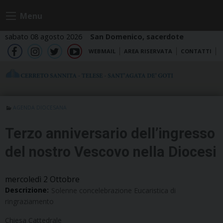
Skip
Menu
to
content
sabato 08 agosto 2026
San Domenico, sacerdote
WEBMAIL
AREA RISERVATA
CONTATTI
fb
ig
tw
yt
AGENDA DIOCESANA
Terzo anniversario dell’ingresso
del nostro Vescovo nella Diocesi
mercoledì
2
Ottobre
Descrizione:
Solenne concelebrazione Eucaristica di
ringraziamento
Chiesa Cattedrale