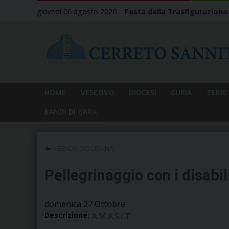
Skip
giovedì 06 agosto 2026
Festa della Trasfigurazione
to
content
HOME
VESCOVO
DIOCESI
CURIA
TERRI
BANDI DI GARA
AGENDA DIOCESANA
Pellegrinaggio con i disabili
domenica
27
Ottobre
Descrizione:
A.M.A.S.I.T.