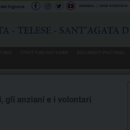
WEBMAIL
AREA RISERVATA
 del Signore
f
ig
tw
yt
b
TORIO
STRUTTURE DIOCESANE
DOCUMENTI PASTORALI
, gli anziani e i volontari