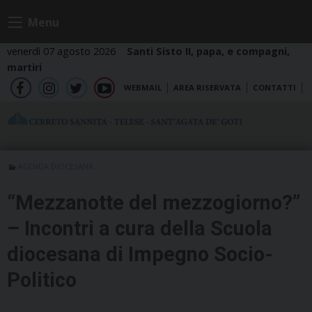
Skip
Menu
to
content
venerdì 07 agosto 2026
Santi Sisto II, papa, e compagni,
martiri
WEBMAIL
AREA RISERVATA
CONTATTI
fb
ig
tw
yt
AGENDA DIOCESANA
“Mezzanotte del mezzogiorno?”
– Incontri a cura della Scuola
diocesana di Impegno Socio-
Politico