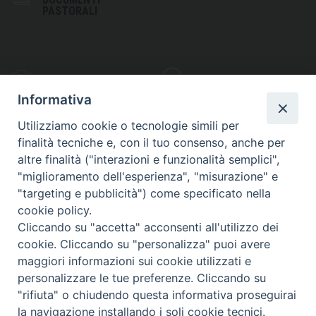
PASTORALI
PHOTOGALLERY
VIDEOGALLERY
Informativa
Utilizziamo cookie o tecnologie simili per
finalità tecniche e, con il tuo consenso, anche per
altre finalità ("interazioni e funzionalità semplici",
S
EDE VESCOVILE
"miglioramento dell'esperienza", "misurazione" e
Piazza Wojtyla, 1
"targeting e pubblicità") come specificato nella
82032 Cerreto Sannita (BN)
cookie policy.
Cliccando su "accetta" acconsenti all'utilizzo dei
Telefax: (+39) 0824 861115
cookie. Cliccando su "personalizza" puoi avere
Email: info@diocesicerreto.it
maggiori informazioni sui cookie utilizzati e
personalizzare le tue preferenze. Cliccando su
"rifiuta" o chiudendo questa informativa proseguirai
la navigazione installando i soli cookie tecnici.
Copyright 2018 - Diocesi di Cerreto Sannita - Telese - Sant’Agata de’ Goti