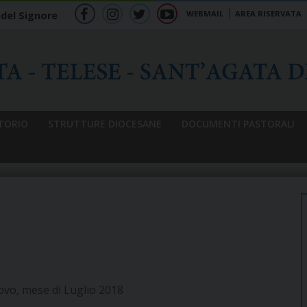
WEBMAIL
AREA RISERVATA
 del Signore
f
ig
tw
yt
b
TORIO
STRUTTURE DIOCESANE
DOCUMENTI PASTORALI
covo, mese di Luglio 2018