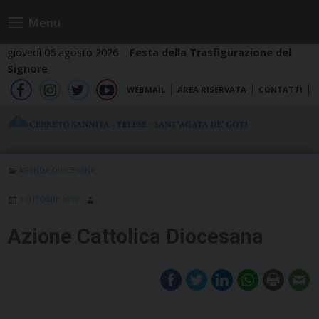
Skip
Menu
to
content
giovedì 06 agosto 2026
Festa della Trasfigurazione del
Signore
WEBMAIL
AREA RISERVATA
CONTATTI
fb
ig
tw
yt
AGENDA DIOCESANA
1 OTTOBRE 2019
Azione Cattolica Diocesana