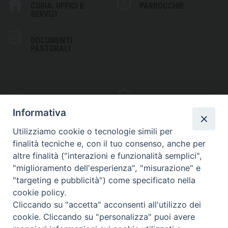
CURIA: UFFICI E
PARROCCHIE
SERVIZI
DOCUMENTI
PASTORALI
PHOTOGALLERY
VIDEOGALLERY
Informativa
Utilizziamo cookie o tecnologie simili per
finalità tecniche e, con il tuo consenso, anche per
altre finalità ("interazioni e funzionalità semplici",
S
EDE VESCOVILE
"miglioramento dell'esperienza", "misurazione" e
Piazza Wojtyla, 1
"targeting e pubblicità") come specificato nella
82032 Cerreto Sannita (BN)
cookie policy.
Cliccando su "accetta" acconsenti all'utilizzo dei
Telefax: (+39) 0824 861115
cookie. Cliccando su "personalizza" puoi avere
Email: info@diocesicerreto.it