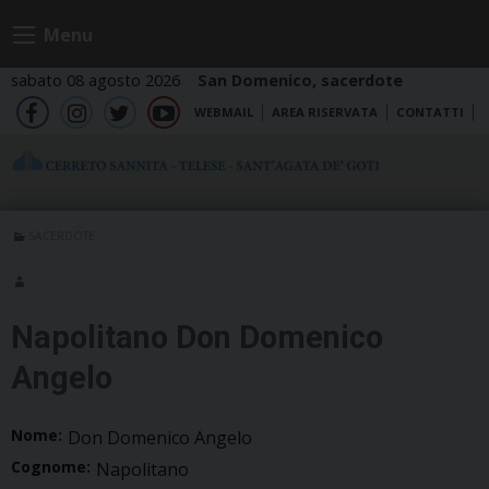
Skip
Menu
to
content
sabato 08 agosto 2026
San Domenico, sacerdote
WEBMAIL
AREA RISERVATA
CONTATTI
fb
ig
tw
yt
SACERDOTE
Napolitano Don Domenico
Angelo
Nome:
Don Domenico Angelo
Cognome:
Napolitano