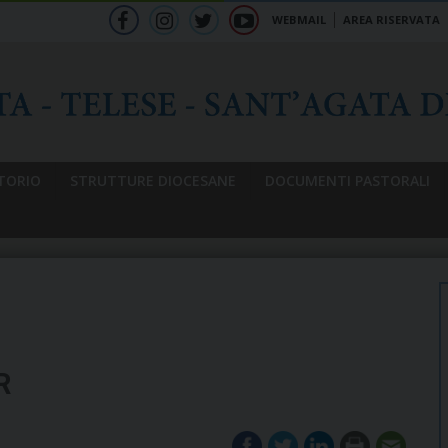
WEBMAIL
AREA RISERVATA
f
ig
tw
yt
b
TORIO
STRUTTURE DIOCESANE
DOCUMENTI PASTORALI
R