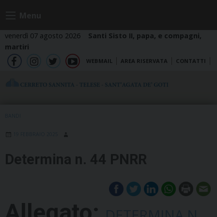
Skip
Menu
to
content
venerdì 07 agosto 2026
Santi Sisto II, papa, e compagni,
martiri
WEBMAIL
AREA RISERVATA
CONTATTI
fb
ig
tw
yt
BANDI
19 FEBBRAIO 2025
Determina n. 44 PNRR
Allegato:
DETERMINA N.