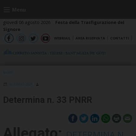
Skip
Menu
to
content
giovedì 06 agosto 2026
Festa della Trasfigurazione del
Signore
WEBMAIL
AREA RISERVATA
CONTATTI
fb
ig
tw
yt
BANDI
16 LUGLIO 2024
Determina n. 33 PNRR
Allegato:
DETERMINA N.