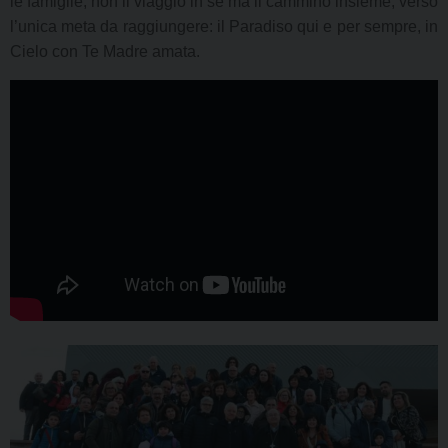
le famiglie, non il viaggio in sé ma il cammino insieme, verso
l’unica meta da raggiungere: il Paradiso qui e per sempre, in
Cielo con Te Madre amata.