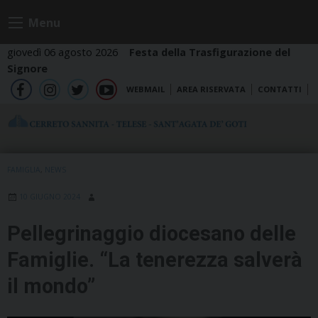
Skip
Menu
to
content
giovedì 06 agosto 2026
Festa della Trasfigurazione del
Signore
WEBMAIL
AREA RISERVATA
CONTATTI
fb
ig
tw
yt
FAMIGLIA
,
NEWS
10 GIUGNO 2024
Pellegrinaggio diocesano delle
Famiglie. “La tenerezza salverà
il mondo”