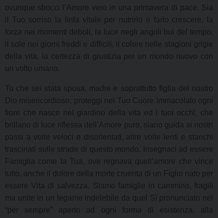
ovunque sbocci l’Amore vero in una primavera di pace. Sia
il Tuo sorriso la linfa vitale per nutrirlo e farlo crescere, la
forza nei momenti deboli, la luce negli angoli bui del tempo,
il sole nei giorni freddi e difficili, il colore nelle stagioni grigie
della vita, la certezza di giustizia per un mondo nuovo con
un volto umano.
Tu che sei stata sposa, madre e soprattutto figlia del nostro
Dio misericordioso, proteggi nel Tuo Cuore Immacolato ogni
fiore che nasce nel giardino della vita ed i tuoi occhi, che
brillano di luce riflessa dell’Amore puro, siano guida ai nostri
passi a volte veloci e disorientati, altre volte lenti e stanchi
trascinati sulle strade di questo mondo. Insegnaci ad essere
Famiglia come la Tua, ove regnava quell’amore che vince
tutto, anche il dolore della morte cruenta di un Figlio nato per
essere Vita di salvezza. Siamo famiglie in cammino, fragili
ma unite in un legame indelebile da quel Sì pronunciato nel
“per sempre” aperto ad ogni forma di esistenza, alla