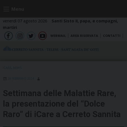
Skip
Menu
to
content
venerdì 07 agosto 2026
Santi Sisto II, papa, e compagni,
martiri
WEBMAIL
AREA RISERVATA
CONTATTI
fb
ig
tw
yt
ICARE
,
NEWS
28 FEBBRAIO 2024
Settimana delle Malattie Rare,
la presentazione del “Dolce
Raro” di iCare a Cerreto Sannita