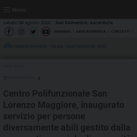
Skip
Menu
to
content
sabato 08 agosto 2026
San Domenico, sacerdote
WEBMAIL
AREA RISERVATA
CONTATTI
fb
ig
tw
yt
ICARE
,
NEWS
9 GENNAIO 2024
Centro Polifunzionale San
Lorenzo Maggiore, inaugurato
servizio per persone
diversamente abili gestito dalla