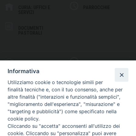
CURIA: UFFICI E
PARROCCHIE
SERVIZI
DOCUMENTI
PASTORALI
PHOTOGALLERY
VIDEOGALLERY
Informativa
Utilizziamo cookie o tecnologie simili per
finalità tecniche e, con il tuo consenso, anche per
altre finalità ("interazioni e funzionalità semplici",
S
EDE VESCOVILE
"miglioramento dell'esperienza", "misurazione" e
Piazza Wojtyla, 1
"targeting e pubblicità") come specificato nella
82032 Cerreto Sannita (BN)
cookie policy.
Cliccando su "accetta" acconsenti all'utilizzo dei
Telefax: (+39) 0824 861115
cookie. Cliccando su "personalizza" puoi avere
Email: info@diocesicerreto.it