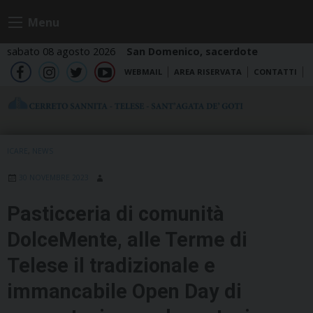
Skip
Menu
to
content
sabato 08 agosto 2026
San Domenico, sacerdote
WEBMAIL
AREA RISERVATA
CONTATTI
fb
ig
tw
yt
ICARE
,
NEWS
30 NOVEMBRE 2023
Pasticceria di comunità
DolceMente, alle Terme di
Telese il tradizionale e
immancabile Open Day di