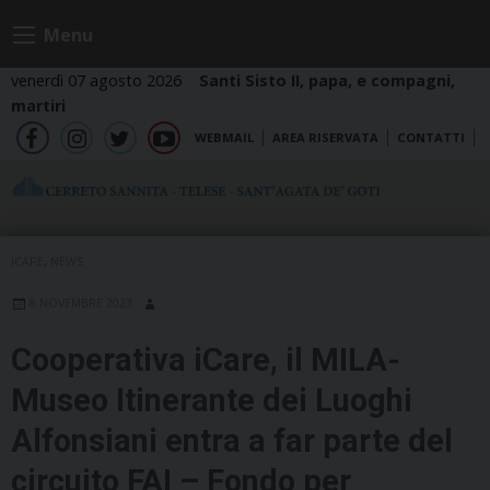
Skip
Menu
to
content
venerdì 07 agosto 2026
Santi Sisto II, papa, e compagni,
martiri
WEBMAIL
AREA RISERVATA
CONTATTI
fb
ig
tw
yt
ICARE
,
NEWS
8 NOVEMBRE 2023
Cooperativa iCare, il MILA-
Museo Itinerante dei Luoghi
Alfonsiani entra a far parte del
circuito FAI – Fondo per