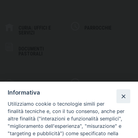
CURIA: UFFICI E
PARROCCHIE
SERVIZI
DOCUMENTI
PASTORALI
PHOTOGALLERY
VIDEOGALLERY
Informativa
Utilizziamo cookie o tecnologie simili per
finalità tecniche e, con il tuo consenso, anche per
altre finalità ("interazioni e funzionalità semplici",
S
EDE VESCOVILE
"miglioramento dell'esperienza", "misurazione" e
Piazza Wojtyla, 1
"targeting e pubblicità") come specificato nella