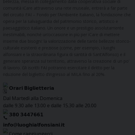
bellezza, messa in collegamento dalla cooperativa sociale di
comunità iCare attraverso una rete museale, entrerà a far parte
del circuito FAI – Fondo per l’Ambiente Italiano, la fondazione che
opera per la salvaguardia del patrimonio storico, artistico e
paesaggistico italiano. Un onore e un prestigio assolutamente
inestimabili, nonché un’occasione in più per iCare di mettere
insieme due bisogni: la valorizzazione delle tante bellezze storico-
culturale esistenti e preziose (come, per esempio, i luoghi
alfonsiani e la straordinaria figura di santità di Sant’Alfonso) e il
generare speranza sul territorio, attraverso la creazione di un po’
di lavoro. Gli iscritti FAI potranno esercitare il diritto per la
riduzione del biglietto d’ingresso al MILA fino al 20%.
𝗢𝗿𝗮𝗿𝗶 𝗕𝗶𝗴𝗹𝗶𝗲𝘁𝘁𝗲𝗿𝗶𝗮
Dal Martedì alla Domenica
dalle 9.30 alle 13.00 e dalle 15.30 alle 20.00
𝟯𝟴𝟬 𝟯𝟰𝟰𝟳𝟲𝟲𝟭
𝗶𝗻𝗳𝗼@𝗹𝘂𝗼𝗴𝗵𝗶𝗮𝗹𝗳𝗼𝗻𝘀𝗶𝗮𝗻𝗶.𝗶𝘁
Come raggiungerci