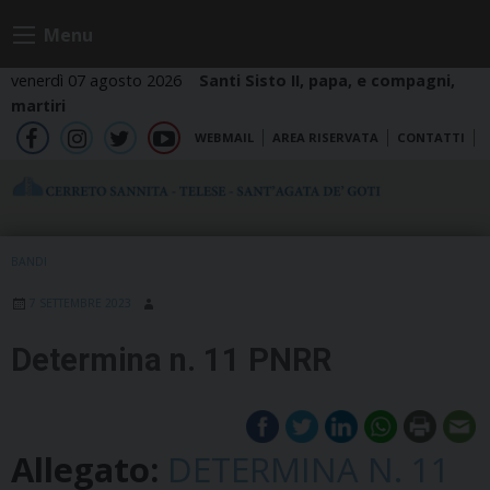
Skip
Menu
to
content
venerdì 07 agosto 2026
Santi Sisto II, papa, e compagni,
martiri
WEBMAIL
AREA RISERVATA
CONTATTI
fb
ig
tw
yt
BANDI
7 SETTEMBRE 2023
Determina n. 11 PNRR
Allegato:
DETERMINA N. 11