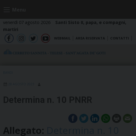
Skip
Menu
to
content
venerdì 07 agosto 2026
Santi Sisto II, papa, e compagni,
martiri
WEBMAIL
AREA RISERVATA
CONTATTI
fb
ig
tw
yt
BANDI
28 AGOSTO 2023
Determina n. 10 PNRR
Allegato:
Determina n. 10