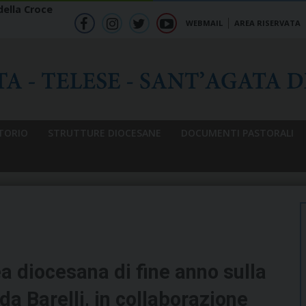
ella Croce
WEBMAIL
AREA RISERVATA
f
ig
tw
yt
b
TORIO
STRUTTURE DIOCESANE
DOCUMENTI PASTORALI
a diocesana di fine anno sulla
da Barelli, in collaborazione