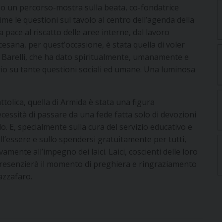
so un percorso-mostra sulla beata, co-fondatrice
ime le questioni sul tavolo al centro dell’agenda della
 pace al riscatto delle aree interne, dal lavoro
cesana, per quest’occasione, è stata quella di voler
 Barelli, che ha dato spiritualmente, umanamente e
io su tante questioni sociali ed umane. Una luminosa
tolica, quella di Armida è stata una figura
essità di passare da una fede fatta solo di devozioni
 E, specialmente sulla cura del servizio educativo e
ull’essere e sullo spendersi gratuitamente per tutti,
amente all’impegno dei laici. Laici, coscienti delle loro
. Presenzierà il momento di preghiera e ringraziamento
azzafaro.