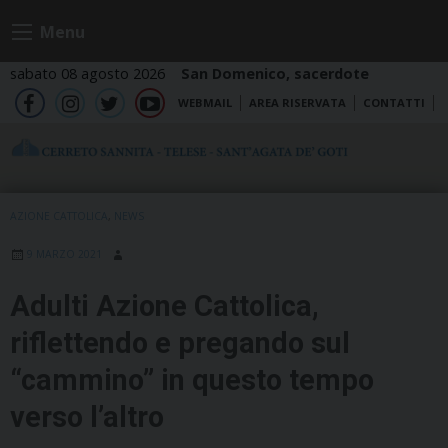
Skip
Menu
to
content
sabato 08 agosto 2026
San Domenico, sacerdote
WEBMAIL
AREA RISERVATA
CONTATTI
fb
ig
tw
yt
AZIONE CATTOLICA
,
NEWS
9 MARZO 2021
Adulti Azione Cattolica,
riflettendo e pregando sul
“cammino” in questo tempo
verso l’altro