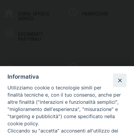
CURIA: UFFICI E
PARROCCHIE
SERVIZI
DOCUMENTI
PASTORALI
PHOTOGALLERY
VIDEOGALLERY
Informativa
Utilizziamo cookie o tecnologie simili per
finalità tecniche e, con il tuo consenso, anche per
altre finalità ("interazioni e funzionalità semplici",
S
EDE VESCOVILE
"miglioramento dell'esperienza", "misurazione" e
Piazza Wojtyla, 1
"targeting e pubblicità") come specificato nella
82032 Cerreto Sannita (BN)
cookie policy.
Cliccando su "accetta" acconsenti all'utilizzo dei
Telefax: (+39) 0824 861115