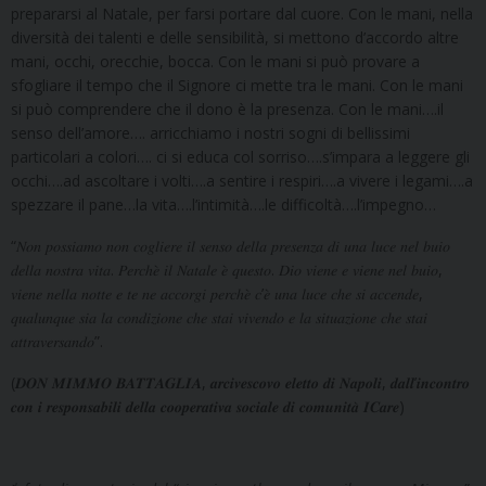
prepararsi al Natale, per farsi portare dal cuore. Con le mani, nella
diversità dei talenti e delle sensibilità, si mettono d’accordo altre
mani, occhi, orecchie, bocca. Con le mani si può provare a
sfogliare il tempo che il Signore ci mette tra le mani. Con le mani
si può comprendere che il dono è la presenza. Con le mani….il
senso dell’amore…. arricchiamo i nostri sogni di bellissimi
particolari a colori…. ci si educa col sorriso….s’impara a leggere gli
occhi….ad ascoltare i volti….a sentire i respiri….a vivere i legami….a
spezzare il pane…la vita….l’intimità….le difficoltà….l’impegno…
“𝑁𝑜𝑛 𝑝𝑜𝑠𝑠𝑖𝑎𝑚𝑜 𝑛𝑜𝑛 𝑐𝑜𝑔𝑙𝑖𝑒𝑟𝑒 𝑖𝑙 𝑠𝑒𝑛𝑠𝑜 𝑑𝑒𝑙𝑙𝑎 𝑝𝑟𝑒𝑠𝑒𝑛𝑧𝑎 𝑑𝑖 𝑢𝑛𝑎 𝑙𝑢𝑐𝑒 𝑛𝑒𝑙 𝑏𝑢𝑖𝑜
𝑑𝑒𝑙𝑙𝑎 𝑛𝑜𝑠𝑡𝑟𝑎 𝑣𝑖𝑡𝑎. 𝑃𝑒𝑟𝑐ℎ𝑒̀ 𝑖𝑙 𝑁𝑎𝑡𝑎𝑙𝑒 𝑒̀ 𝑞𝑢𝑒𝑠𝑡𝑜. 𝐷𝑖𝑜 𝑣𝑖𝑒𝑛𝑒 𝑒 𝑣𝑖𝑒𝑛𝑒 𝑛𝑒𝑙 𝑏𝑢𝑖𝑜,
𝑣𝑖𝑒𝑛𝑒 𝑛𝑒𝑙𝑙𝑎 𝑛𝑜𝑡𝑡𝑒 𝑒 𝑡𝑒 𝑛𝑒 𝑎𝑐𝑐𝑜𝑟𝑔𝑖 𝑝𝑒𝑟𝑐ℎ𝑒̀ 𝑐’𝑒̀ 𝑢𝑛𝑎 𝑙𝑢𝑐𝑒 𝑐ℎ𝑒 𝑠𝑖 𝑎𝑐𝑐𝑒𝑛𝑑𝑒,
𝑞𝑢𝑎𝑙𝑢𝑛𝑞𝑢𝑒 𝑠𝑖𝑎 𝑙𝑎 𝑐𝑜𝑛𝑑𝑖𝑧𝑖𝑜𝑛𝑒 𝑐ℎ𝑒 𝑠𝑡𝑎𝑖 𝑣𝑖𝑣𝑒𝑛𝑑𝑜 𝑒 𝑙𝑎 𝑠𝑖𝑡𝑢𝑎𝑧𝑖𝑜𝑛𝑒 𝑐ℎ𝑒 𝑠𝑡𝑎𝑖
𝑎𝑡𝑡𝑟𝑎𝑣𝑒𝑟𝑠𝑎𝑛𝑑𝑜”.
(𝑫𝑶𝑵 𝑴𝑰𝑴𝑴𝑶 𝑩𝑨𝑻𝑻𝑨𝑮𝑳𝑰𝑨, 𝒂𝒓𝒄𝒊𝒗𝒆𝒔𝒄𝒐𝒗𝒐 𝒆𝒍𝒆𝒕𝒕𝒐 𝒅𝒊 𝑵𝒂𝒑𝒐𝒍𝒊, 𝒅𝒂𝒍𝒍’𝒊𝒏𝒄𝒐𝒏𝒕𝒓𝒐
𝒄𝒐𝒏 𝒊 𝒓𝒆𝒔𝒑𝒐𝒏𝒔𝒂𝒃𝒊𝒍𝒊 𝒅𝒆𝒍𝒍𝒂 𝒄𝒐𝒐𝒑𝒆𝒓𝒂𝒕𝒊𝒗𝒂 𝒔𝒐𝒄𝒊𝒂𝒍𝒆 𝒅𝒊 𝒄𝒐𝒎𝒖𝒏𝒊𝒕𝒂̀ 𝑰𝑪𝒂𝒓𝒆)