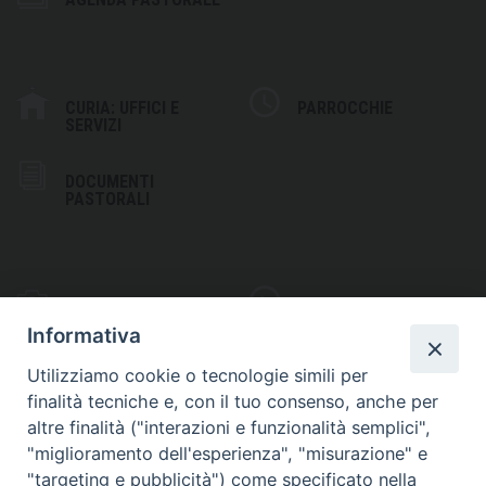
CURIA: UFFICI E
PARROCCHIE
SERVIZI
DOCUMENTI
PASTORALI
PHOTOGALLERY
VIDEOGALLERY
Informativa
Utilizziamo cookie o tecnologie simili per
finalità tecniche e, con il tuo consenso, anche per
altre finalità ("interazioni e funzionalità semplici",
S
EDE VESCOVILE
"miglioramento dell'esperienza", "misurazione" e
Piazza Wojtyla, 1
"targeting e pubblicità") come specificato nella