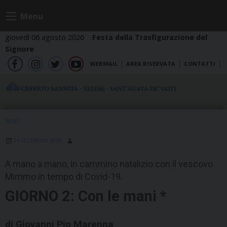
Skip
Menu
to
content
giovedì 06 agosto 2026
Festa della Trasfigurazione del
Signore
WEBMAIL
AREA RISERVATA
CONTATTI
fb
ig
tw
yt
NEWS
24 DICEMBRE 2020
A mano a mano, in cammino natalizio con il vescovo
Mimmo in tempo di Covid-19.
GIORNO 2: Con le mani *
di Giovanni Pio Marenna