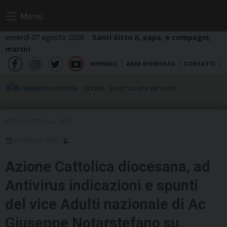
Skip
Menu
to
content
venerdì 07 agosto 2026
Santi Sisto II, papa, e compagni,
martiri
WEBMAIL
AREA RISERVATA
CONTATTI
fb
ig
tw
yt
AZIONE CATTOLICA
,
NEWS
20 MAGGIO 2020
Azione Cattolica diocesana, ad
Antivirus indicazioni e spunti
del vice Adulti nazionale di Ac
Giuseppe Notarstefano su