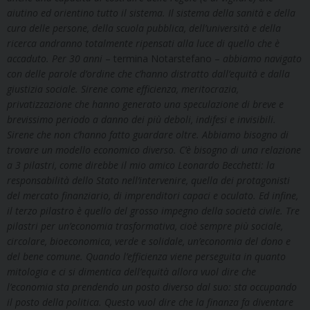
aiutino ed orientino tutto il sistema. Il sistema della sanità e della
cura delle persone, della scuola pubblica, dell’università e della
ricerca andranno totalmente ripensati alla luce di quello che è
accaduto. Per 30 anni
– termina Notarstefano –
abbiamo navigato
con delle parole d’ordine che c’hanno distratto dall’equità e dalla
giustizia sociale. Sirene come efficienza, meritocrazia,
privatizzazione che hanno generato una speculazione di breve e
brevissimo periodo a danno dei più deboli, indifesi e invisibili.
Sirene che non c’hanno fatto guardare oltre. Abbiamo bisogno di
trovare un modello economico diverso. C’è bisogno di una relazione
a 3 pilastri, come direbbe il mio amico Leonardo Becchetti: la
responsabilità dello Stato nell’intervenire, quella dei protagonisti
del mercato finanziario, di imprenditori capaci e oculato. Ed infine,
il terzo pilastro è quello del grosso impegno della società civile. Tre
pilastri per un’economia trasformativa, cioè sempre più sociale,
circolare, bioeconomica, verde e solidale, un’economia del dono e
del bene comune. Quando l’efficienza viene perseguita in quanto
mitologia e ci si dimentica dell’equità allora vuol dire che
l’economia sta prendendo un posto diverso dal suo: sta occupando
il posto della politica. Questo vuol dire che la finanza fa diventare