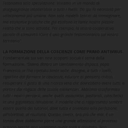
l’economia solo speculazione. Viviamo in un mondo di
diseguaglianze intollerabile a tutti i livelli. Da qui la necessità per
un’economia più umana. Non solo modelli teorici da immaginare,
ma economie pratiche che già esistono in tante nostre piccole
realtà che si sono attivate. Per esempio, la vostra cooperativa
sociale di comunità iCare è una grande testimonianza sul vostro
territorio”.
LA FORMAZIONE DELLA COSCIENZE COME PRIMO ANTIVIRUS.
Fondamentale sui vari nevi scoperti sociali il tema della
formazione.
“Siamo dentro un cambiamento d’epoca, papa
Francesco ce l’ha ripetuto tante volte. Bisogna, a tutti i livelli,
ripartire dal formare le coscienze, educare al pensiero critico,
recuperare il gusto di una ricerca vera che dovrebbero avere tutti, a
partire dai ragazzi delle scuole elementari. Abbiamo trasformato
tutti i nostri percorsi, anche quelli associativi, pastorali, catechetici
in una gigantesca istruzione. Il modello che ci rappresenta sembra
essere quello dei tutorial, dove tutto è orientato alla perfezione,
all’obiettivo, al risultato. Questo, invece, ora più che mai, è un
tempo dove dobbiamo porre una grande attenzione al processo
proprio perchè non sappiamo quale sarà il risultato. Non