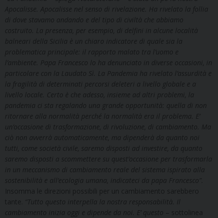
Apocalisse. Apocalisse nel senso di rivelazione. Ha rivelato la follia
di dove stavamo andando e del tipo di civiltà che abbiamo
costruito. La presenza, per esempio, di delfini in alcune località
balneari della Sicilia è un chiaro indicatore di quale sia la
problematica principale: il rapporto malato tra l’uomo e
l’ambiente. Papa Francesco lo ha denunciato in diverse occasioni, in
particolare con la Laudato Sì.
La Pandemia ha rivelato l’assurdità e
la fragilità di determinati percorsi deleteri a livello globale e a
livello locale. Certo è che adesso, insieme ad altri problemi, la
pandemia ci sta regalando una grande opportunità: quella di non
ritornare alla normalità perché la normalità era il problema. E’
un’occasione di trasformazione, di rivoluzione, di cambiamento. Ma
ciò non avverrà automaticamente, ma dipenderà da quanto noi
tutti, come società civile, saremo disposti ad investire, da quanto
saremo disposti a scommettere su quest’occasione per trasformarla
in un meccanismo di cambiamento reale del sistema ispirato alla
sostenibilità e all’ecologia umana, indicateci da papa Francesco”.
Insomma le direzioni possibili per un cambiamento sarebbero
tante.
“Tutto questo interpella la nostra responsabilità. Il
cambiamento inizia oggi e dipende da noi. E’ questo
– sottolinea