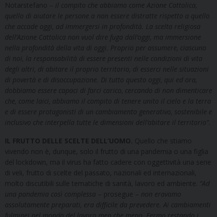
Notarstefano –
il compito che abbiamo come Azione Cattolica,
quello di aiutare le persone a non essere distratte rispetto a quello
che accade oggi, ad immergersi in profondità. La scelta religiosa
dell’Azione Cattolica non vuol dire fuga dall’oggi, ma immersione
nella profondità della vita di oggi. Proprio per assumere, ciascuno
di noi, la responsabilità di essere presenti nelle condizioni di vita
degli altri, di abitare il proprio territorio, di esserci nelle situazioni
di povertà e di disoccupazione. Di tutto questo oggi, qui ed ora,
dobbiamo essere capaci di farci carico, cercando di non dimenticare
che, come laici, abbiamo il compito di tenere unito il cielo e la terra
e di essere protagonisti di un cambiamento generativo, sostenibile e
inclusivo che interpella tutte le dimensioni dell’abitare il territorio”.
IL FRUTTO DELLE SCELTE DELL’UOMO.
Quello che stiamo
vivendo non è, dunque, solo il frutto di una pandemia o una figlia
del lockdown, ma il virus ha fatto cadere con oggettività una serie
di veli, frutto di scelte del passato, nazionali ed internazionali,
molto discutibili sulle tematiche di sanità, lavoro ed ambiente.
“Ad
una pandemia così complessa
– prosegue –
non eravamo
assolutamente preparati, era difficile da prevedere. Ai cambiamenti
fulminei nel mondo del lavoro men che meno. Fermo restando i