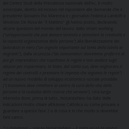
del Centro Studi della Presidenza nazionale dell’Ac, è molto
essenziale, diretto ed incisivo nel rispondere alle domande che il
presidente Giovanni Pio Marenna e i giornalisti Federica Landolfi e
Vincenzo De Rosa de “Il Mattino” gli hanno posto, declinando
alcune questioni del mondo del lavoro: dallo smart working
(“un’opportunità che può donare serenità e stimolare la creatività e
la capacità organizzativa delle persone”)
alla liberalizzazione dei
lavoratori in nero
(“un segnale importante sul tema della tutela ai
migranti”)
, dalla sicurezza
(“da consumatori dovremmo preferire di
più gli imprenditori che rispettano le regole e non andare sugli
abusivi per risparmiare; lo Stato, dal canto suo, deve migliorare il
regime dei controlli e premiare le imprese che seguono le regole”)
ad un nuovo modello di sviluppo economico-sociale possibile
(“L’economia deve rimettere al centro la cura della vita delle
persone e la custodia delle risorse che servono”).
Una lunga
intervista dove, prima di tutto, Notarstefano ha dato delle
indicazioni molto chiare all’Azione Cattolica su come provare a
guardare a questa fase 2 e di cosa e in che modo si dovrebbe
fare carico.
“La Pandemia
– spiega Notarstefano –
è stata un pò la nostra