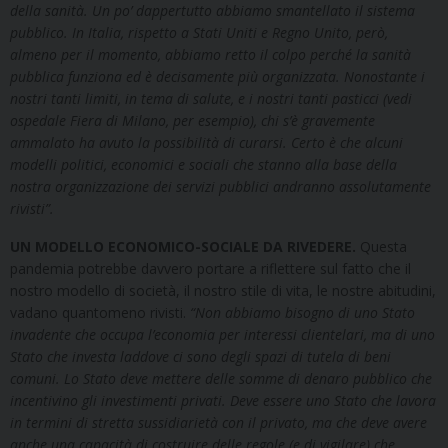
della sanità. Un po’ dappertutto abbiamo smantellato il sistema
pubblico. In Italia, rispetto a Stati Uniti e Regno Unito, però,
almeno per il momento, abbiamo retto il colpo perché la sanità
pubblica funziona ed è decisamente più organizzata. Nonostante i
nostri tanti limiti, in tema di salute, e i nostri tanti pasticci (vedi
ospedale Fiera di Milano, per esempio), chi s’è gravemente
ammalato ha avuto la possibilità di curarsi.
Certo è che alcuni
modelli politici, economici e sociali che stanno alla base della
nostra organizzazione dei servizi pubblici andranno assolutamente
rivisti”.
UN MODELLO ECONOMICO-SOCIALE DA RIVEDERE.
Questa
pandemia potrebbe davvero portare a riflettere sul fatto che il
nostro modello di società, il nostro stile di vita, le nostre abitudini,
vadano quantomeno rivisti.
“Non abbiamo bisogno di uno Stato
invadente che occupa l’economia per interessi clientelari, ma di uno
Stato che investa laddove ci sono degli spazi di tutela di beni
comuni. Lo Stato deve mettere delle somme di denaro pubblico che
incentivino gli investimenti privati. Deve essere uno Stato che lavora
in termini di stretta sussidiarietà con il privato, ma che deve avere
anche una capacità di costruire delle regole (e di vigilare) che