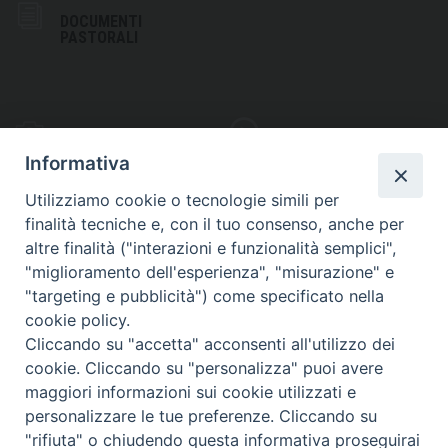
DOCUMENTI
PASTORALI
PHOTOGALLERY
VIDEOGALLERY
Informativa
Utilizziamo cookie o tecnologie simili per
finalità tecniche e, con il tuo consenso, anche per
altre finalità ("interazioni e funzionalità semplici",
S
EDE VESCOVILE
"miglioramento dell'esperienza", "misurazione" e
Piazza Wojtyla, 1
"targeting e pubblicità") come specificato nella
82032 Cerreto Sannita (BN)
cookie policy.
Cliccando su "accetta" acconsenti all'utilizzo dei
Telefax: (+39) 0824 861115
cookie. Cliccando su "personalizza" puoi avere
Email: info@diocesicerreto.it
maggiori informazioni sui cookie utilizzati e
personalizzare le tue preferenze. Cliccando su
"rifiuta" o chiudendo questa informativa proseguirai