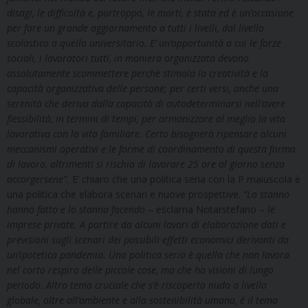
disagi, le difficoltà e, purtroppo, le morti, è stata ed è un’occasione
per fare un grande aggiornamento a tutti i livelli, dal livello
scolastico a quello universitario. E’ un’opportunità a cui le forze
sociali, i lavoratori tutti, in maniera organizzata devono
assolutamente scommettere perchè stimola la creatività e la
capacità organizzativa delle persone; per certi versi, anche una
serenità che deriva dalla capacità di autodeterminarsi nell’avere
flessibilità, in termini di tempi, per armonizzare al meglio la vita
lavorativa con la vita familiare. Certo bisognerà ripensare alcuni
meccanismi operativi e le forme di coordinamento di questa forma
di lavoro, altrimenti si rischia di lavorare 25 ore al giorno senza
accorgersene”.
E’ chiaro che una politica seria con la P maiuscola è
una politica che elabora scenari e nuove prospettive.
“Lo stanno
hanno fatto e lo stanno facendo
– esclama Notarstefano –
le
imprese private. A partire da alcuni lavori di elaborazione dati e
previsioni sugli scenari dei possibili effetti economici derivanti da
un’ipotetica pandemia. Una politica seria è quella che non lavora
nel corto respiro delle piccole cose, ma che ha visioni di lungo
periodo. Altro tema cruciale che s’è riscoperto nudo a livello
globale, oltre all’ambiente e alla sostenibilità umana, è il tema