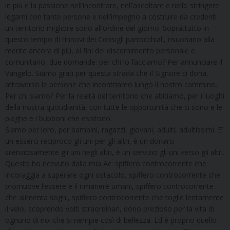
in più e la passione nell’incontrare, nell’ascoltare e nello stringere
legami con tante persone e nell’impegno a costruire da credenti
un territorio migliore sono all’ordine del giorno. Soprattutto in
questo tempo di rinnovi dei Consigli parrocchiali, risuonano alla
mente ancora di più, ai fini del discernimento personale e
comunitario, due domande: per chi lo facciamo? Per annunciare il
Vangelo. Siamo grati per questa strada che il Signore ci dona,
attraverso le persone che incontriamo lungo il nostro cammino.
Per chi siamo? Per la realtà del territorio che abitiamo, per i luoghi
della nostra quotidianità, con tutte le opportunità che ci sono e le
piaghe e i bubboni che esistono.
Siamo per loro, per bambini, ragazzi, giovani, adulti, adultissimi. E’
un esserci reciproco gli uni per gli altri, è un donarsi
silenziosamente gli uni negli altri, è un servizio gli uni verso gli altri.
Questo ho ricevuto dalla mia Ac: spiffero controcorrente che
incoraggia a superare ogni ostacolo, spiffero controcorrente che
promuove l’essere e il rimanere umani, spiffero controcorrente
che alimenta sogni, spiffero controcorrente che toglie lentamente
il velo, scoprendo volti straordinari, dono prezioso per la vita di
ognuno di noi che si riempie così di bellezza. Ed è proprio quello