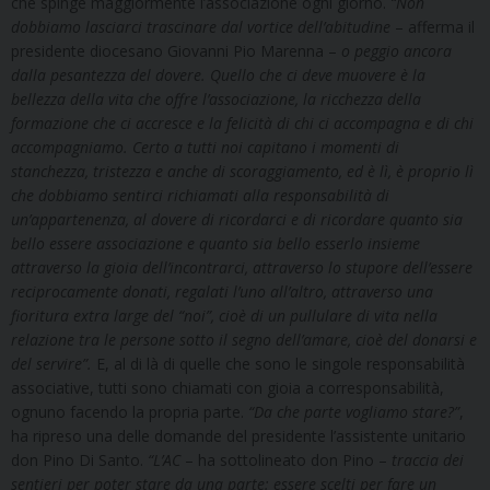
che spinge maggiormente l’associazione ogni giorno.
“
Non
dobbiamo lasciarci trascinare dal vortice dell’abitudine
– afferma il
presidente diocesano Giovanni Pio Marenna –
o peggio ancora
dalla pesantezza del dovere. Quello che ci deve muovere è la
bellezza della vita che offre l’associazione, la ricchezza della
formazione che ci accresce e la felicità di chi ci accompagna e di chi
accompagniamo. Certo a tutti noi capitano i momenti di
stanchezza, tristezza e anche di scoraggiamento, ed è lì, è proprio lì
che dobbiamo sentirci richiamati alla responsabilità di
un’appartenenza, al dovere di ricordarci e di ricordare quanto sia
bello essere associazione e quanto sia bello esserlo insieme
attraverso la gioia dell’incontrarci, attraverso lo stupore dell’essere
reciprocamente donati, regalati l’uno all’altro, attraverso una
fioritura extra large del “noi”, cioè di un pullulare di vita nella
relazione tra le persone sotto il segno dell’amare, cioè del donarsi e
del servire”.
E, al di là di quelle che sono le singole responsabilità
associative, tutti sono chiamati con gioia a corresponsabilità,
ognuno facendo la propria parte.
“Da che parte vogliamo stare?”
,
ha ripreso una delle domande del presidente l’assistente unitario
don Pino Di Santo.
“L’AC
– ha sottolineato don Pino –
traccia dei
sentieri per poter stare da una parte: essere scelti per fare un