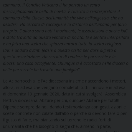
cammino. Il Concilio Vaticano II ha portato un v
ento
meravigliosamente bello di novità. È riuscito a reinterpretare il
cammino della Chiesa, dell’umanità che vive nell’angoscia, che ha
desideri. Ha cercato di raccogliere la distanza dell’umano per farlo
proprio. E allora sono nati i movimenti, le associazioni e anche l’AC
è stata travolta da questa ventata di novità. Si è sentita interpellata
e ha fatto una scelta che spiazza ancora tutti: la scelta religiosa.
L’AC è andata avanti fedele a questa scelta per dare dignità a
questa associazione. Ha cercato di rendere le parrocchie e le
diocesi una casa accogliente. Chiunque si è accostato nelle diocesi o
nelle parrocchie ha trovato una famiglia”.
Le Ac parrocchiali e l’Ac diocesana insieme riaccendono i motori,
allora, in attesa che vengano completati tutti i rinnovi e in attesa
di domenica 19 gennaio 2020, data in cui si svolgerà l’Assemblea
Elettiva diocesana. Abitare per chi, dunque? Abitare per tutti!!!
Dipende sempre da noi, dando testimonianza con gesti, azioni e
scelte concrete non calate dall’alto o perché si devono fare o per
il gusto di farle, ma piantando sul terreno le radici forti di
un’umanità che ha bisogno di segni che, almeno in parte,