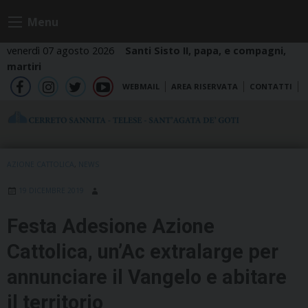
Skip
Menu
to
content
venerdì 07 agosto 2026
Santi Sisto II, papa, e compagni,
martiri
WEBMAIL
AREA RISERVATA
CONTATTI
fb
ig
tw
yt
AZIONE CATTOLICA
,
NEWS
19 DICEMBRE 2019
Festa Adesione Azione
Cattolica, un’Ac extralarge per
annunciare il Vangelo e abitare
il territorio