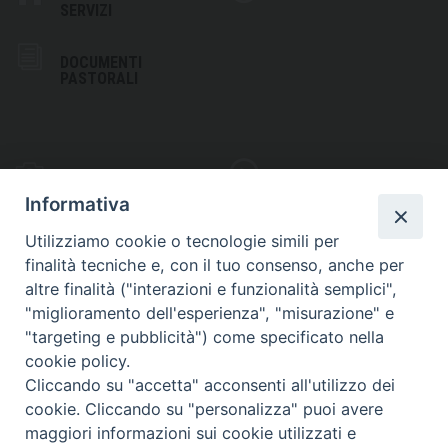
SERVIZI
DOCUMENTI
PASTORALI
PHOTOGALLERY
VIDEOGALLERY
Informativa
Utilizziamo cookie o tecnologie simili per
finalità tecniche e, con il tuo consenso, anche per
altre finalità ("interazioni e funzionalità semplici",
S
EDE VESCOVILE
"miglioramento dell'esperienza", "misurazione" e
Piazza Wojtyla, 1
"targeting e pubblicità") come specificato nella
82032 Cerreto Sannita (BN)
cookie policy.
Cliccando su "accetta" acconsenti all'utilizzo dei
Telefax: (+39) 0824 861115
cookie. Cliccando su "personalizza" puoi avere
Email: info@diocesicerreto.it
maggiori informazioni sui cookie utilizzati e