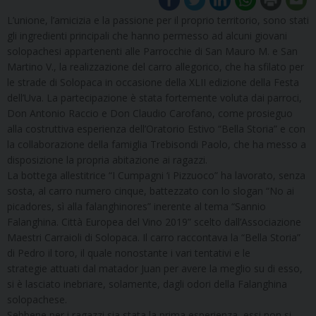
L’unione, l’amicizia e la passione per il proprio territorio, sono stati
gli ingredienti principali che hanno permesso ad alcuni giovani
solopachesi appartenenti alle Parrocchie di San Mauro M. e San
Martino V., la realizzazione del carro allegorico, che ha sfilato per
le strade di Solopaca in occasione della XLII edizione della Festa
dell’Uva. La partecipazione è stata fortemente voluta dai parroci,
Don Antonio Raccio e Don Claudio Carofano, come prosieguo
alla costruttiva esperienza dell’Oratorio Estivo “Bella Storia” e con
la collaborazione della famiglia Trebisondi Paolo, che ha messo a
disposizione la propria abitazione ai ragazzi.
La bottega allestitrice “I Cumpagni ‘i Pizzuoco” ha lavorato, senza
sosta, al carro numero cinque, battezzato con lo slogan “No ai
picadores, sì alla falanghinores” inerente al tema “Sannio
Falanghina. Città Europea del Vino 2019” scelto dall’Associazione
Maestri Carraioli di Solopaca. Il carro raccontava la “Bella Storia”
di Pedro il toro, il quale nonostante i vari tentativi e le
strategie attuati dal matador Juan per avere la meglio su di esso,
si è lasciato inebriare, solamente, dagli odori della Falanghina
solopachese.
Sebbene per i ragazzi sia stata la prima esperienza, essi non si