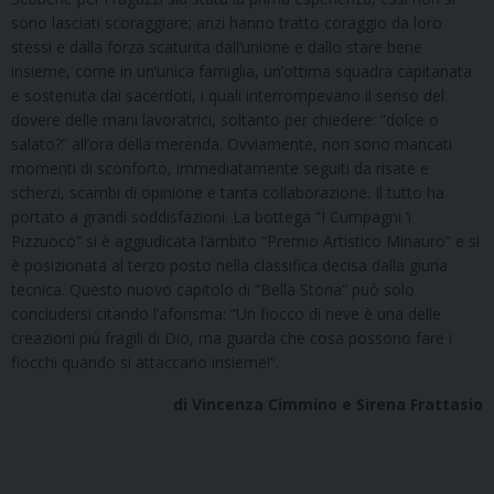
sono lasciati scoraggiare; anzi hanno tratto coraggio da loro
stessi e dalla forza scaturita dall’unione e dallo stare bene
insieme, come in un’unica famiglia, un’ottima squadra capitanata
e sostenuta dai sacerdoti, i quali interrompevano il senso del
dovere delle mani lavoratrici, soltanto per chiedere: “dolce o
salato?” all’ora della merenda. Ovviamente, non sono mancati
momenti di sconforto, immediatamente seguiti da risate e
scherzi, scambi di opinione e tanta collaborazione. Il tutto ha
portato a grandi soddisfazioni. La bottega “I Cumpagni ‘i
Pizzuoco” si è aggiudicata l’ambito “Premio Artistico Minauro” e si
è posizionata al terzo posto nella classifica decisa dalla giuria
tecnica. Questo nuovo capitolo di “Bella Storia” può solo
concludersi citando l’aforisma: “Un fiocco di neve è una delle
creazioni più fragili di Dio, ma guarda che cosa possono fare i
fiocchi quando si attaccano insieme!”.
di Vincenza Cimmino e Sirena Frattasio