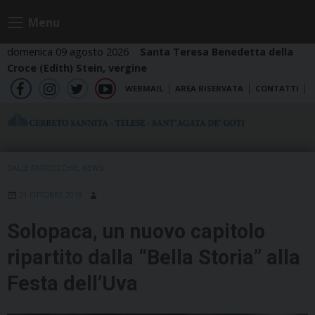
Skip
Menu
to
content
domenica 09 agosto 2026
Santa Teresa Benedetta della
Croce (Edith) Stein, vergine
WEBMAIL
AREA RISERVATA
CONTATTI
fb
ig
tw
yt
DALLE PARROCCHIE
,
NEWS
21 OTTOBRE 2019
Solopaca, un nuovo capitolo
ripartito dalla “Bella Storia” alla
Festa dell’Uva