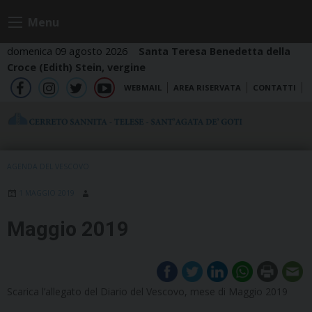
Skip
Menu
to
content
domenica 09 agosto 2026
Santa Teresa Benedetta della
Croce (Edith) Stein, vergine
WEBMAIL
AREA RISERVATA
CONTATTI
fb
ig
tw
yt
AGENDA DEL VESCOVO
1 MAGGIO 2019
Maggio 2019
Scarica l’allegato del Diario del Vescovo, mese di Maggio 2019