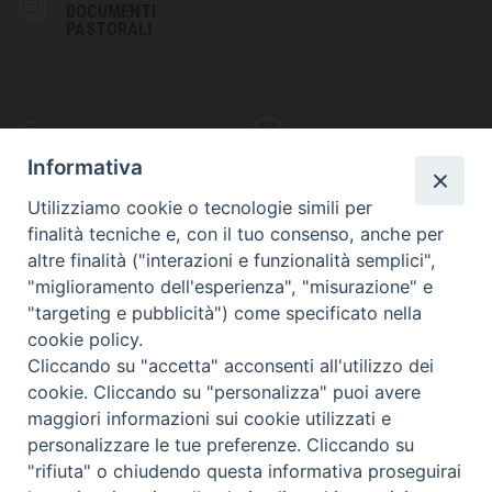
DOCUMENTI
PASTORALI
PHOTOGALLERY
VIDEOGALLERY
Informativa
Utilizziamo cookie o tecnologie simili per
finalità tecniche e, con il tuo consenso, anche per
altre finalità ("interazioni e funzionalità semplici",
S
EDE VESCOVILE
"miglioramento dell'esperienza", "misurazione" e
Piazza Wojtyla, 1
"targeting e pubblicità") come specificato nella
82032 Cerreto Sannita (BN)
cookie policy.
Cliccando su "accetta" acconsenti all'utilizzo dei
Telefax: (+39) 0824 861115
cookie. Cliccando su "personalizza" puoi avere
Email: info@diocesicerreto.it
maggiori informazioni sui cookie utilizzati e
personalizzare le tue preferenze. Cliccando su
"rifiuta" o chiudendo questa informativa proseguirai