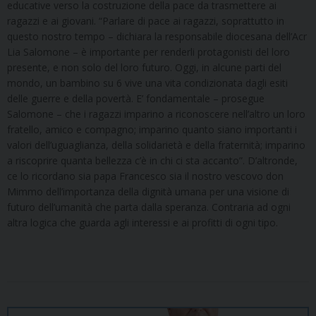
educative verso la costruzione della pace da trasmettere ai
ragazzi e ai giovani. “Parlare di pace ai ragazzi, soprattutto in
questo nostro tempo – dichiara la responsabile diocesana dell’Acr
Lia Salomone – è importante per renderli protagonisti del loro
presente, e non solo del loro futuro. Oggi, in alcune parti del
mondo, un bambino su 6 vive una vita condizionata dagli esiti
delle guerre e della povertà. E’ fondamentale – prosegue
Salomone – che i ragazzi imparino a riconoscere nell’altro un loro
fratello, amico e compagno; imparino quanto siano importanti i
valori dell’uguaglianza, della solidarietà e della fraternità; imparino
a riscoprire quanta bellezza c’è in chi ci sta accanto”. D’altronde,
ce lo ricordano sia papa Francesco sia il nostro vescovo don
Mimmo dell’importanza della dignità umana per una visione di
futuro dell’umanità che parta dalla speranza. Contraria ad ogni
altra logica che guarda agli interessi e ai profitti di ogni tipo.