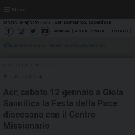
Skip
Menu
to
content
sabato 08 agosto 2026
San Domenico, sacerdote
WEBMAIL
AREA RISERVATA
CONTATTI
fb
ig
tw
yt
AZIONE CATTOLICA
,
MISSIONI
,
NEWS
10 GENNAIO 2019
Acr, sabato 12 gennaio a Gioia
Sannitica la Festa della Pace
diocesana con il Centro
Missionario