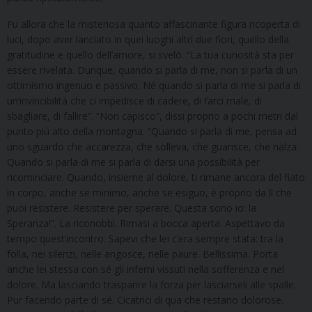
Fu allora che la misteriosa quanto affascinante figura ricoperta di
luci, dopo aver lanciato in quei luoghi altri due fiori, quello della
gratitudine e quello dell’amore, si svelò. “La tua curiosità sta per
essere rivelata. Dunque, quando si parla di me, non si parla di un
ottimismo ingenuo e passivo. Né quando si parla di me si parla di
un’invincibilità che ci impedisce di cadere, di farci male, di
sbagliare, di fallire”. “Non capisco”, dissi proprio a pochi metri dal
punto più alto della montagna. “Quando si parla di me, pensa ad
uno sguardo che accarezza, che solleva, che guarisce, che rialza.
Quando si parla di me si parla di darsi una possibilità per
ricominciare. Quando, insieme al dolore, ti rimane ancora del fiato
in corpo, anche se minimo, anche se esiguo, è proprio da lì che
puoi resistere. Resistere per sperare. Questa sono io: la
Speranza!”. La riconobbi. Rimasi a bocca aperta. Aspettavo da
tempo quest’incontro. Sapevi che lei c’era sempre stata: tra la
folla, nei silenzi, nelle angosce, nelle paure. Bellissima. Porta
anche lei stessa con sé gli inferni vissuti nella sofferenza e nel
dolore. Ma lasciando trasparire la forza per lasciarseli alle spalle.
Pur facendo parte di sé. Cicatrici di qua che restano dolorose.