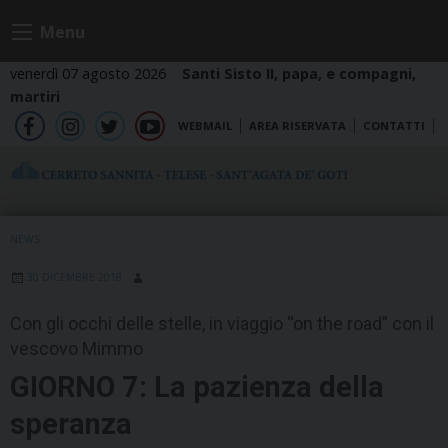
Skip
Menu
to
content
venerdì 07 agosto 2026
Santi Sisto II, papa, e compagni,
martiri
WEBMAIL
AREA RISERVATA
CONTATTI
fb
ig
tw
yt
NEWS
30 DICEMBRE 2018
Con gli occhi delle stelle, in viaggio “on the road” con il
vescovo Mimmo
GIORNO 7: La pazienza della
speranza