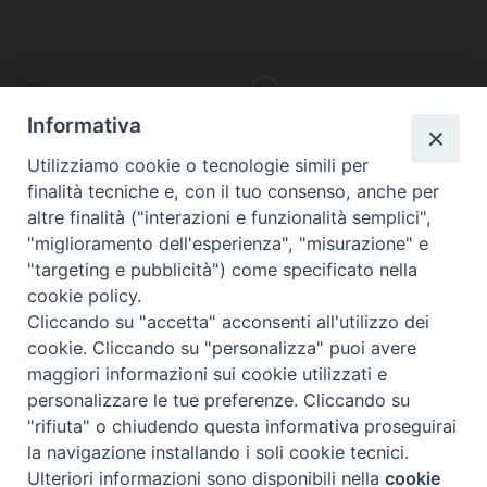
PHOTOGALLERY
VIDEOGALLERY
Informativa
Utilizziamo cookie o tecnologie simili per
finalità tecniche e, con il tuo consenso, anche per
altre finalità ("interazioni e funzionalità semplici",
S
EDE VESCOVILE
"miglioramento dell'esperienza", "misurazione" e
Piazza Wojtyla, 1
"targeting e pubblicità") come specificato nella
82032 Cerreto Sannita (BN)
cookie policy.
Cliccando su "accetta" acconsenti all'utilizzo dei
Telefax: (+39) 0824 861115
cookie. Cliccando su "personalizza" puoi avere
Email: info@diocesicerreto.it
maggiori informazioni sui cookie utilizzati e
personalizzare le tue preferenze. Cliccando su
"rifiuta" o chiudendo questa informativa proseguirai
la navigazione installando i soli cookie tecnici.
Copyright 2018 - Diocesi di Cerreto Sannita - Telese - Sant’Agata de’ Goti
Ulteriori informazioni sono disponibili nella
cookie
Preferenze Cookie