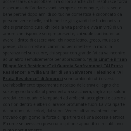
accarezzare, da ascoltare. Tra di loro anche chi ti restituisce forza
e speranza dell’andare avanti sempre e comunque, chi si sente
bene perché dopo anni di solitudine domestica è circondato da
persone vere e belle, chi benedice gli sguardi che ha incontrato
che si prendono cura, chi loda la vita perché è viva in virtù di un
amore che risponde sempre presente, chi vuole continuare ad
avere il diritto di essere vivo, chi ripete latino, greco, musica e
poesie, chi si rimette in cammino per rimettere in moto la
speranza nel suo cuore, chi seppur con grande fatica va incontro
ad un altro semplicemente per abbracciarlo. “
Villa Lina” e il “San
Filippo Neri Residence” di Guardia Sanframondi, “Al Prata
Residence” e “Villa Ersilia” di San Salvatore Telesino e “Al
Prata Residence” di Amorosi
sono ambienti tutti diversi.
Dall’abbellimento tipicamente natalizio delle travi di legno che
sostengono la volta al pavimento a scacchiera, dagli ampi saloni
arredati con quadri e lampadari ad ambienti accoglienti e calorosi
con fiori dentro e alberi di arance profumate fuori. La vita riparte
dai profumi, dai colori, dai suoni. Vedere ultranovantenni che
trovano ogni giorno la forza di ripartire ti dà una scossa elettrica.
E’ come se avessero preso uno spillone appuntito e mi abbiano
punto ripetutamente.