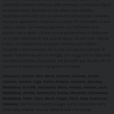
ultimando il sentiero nebbioso della memoria, la misteriosa figura
luminosa mostrò illuminate le mie ultime zone d’ombra,
facendomi conoscere chi il suo presente non potrà più cambiarlo,
ma potrà ugualmente continuare a viverlo. Chi inchiodato su una
sedia a rotelle, chi rimasto prigioniero con l’Alzheimer di un
passato che si ripete, chi non ricorda più nemmeno il motivo per
cui è stato sistemato in una casa di riposo, chi non vede i figli da
5 anni, chi a Natale li ha sentiti per telefono; e poi l’album
fotografico della memoria: chi ricorda con piacere il periodo di
queste festività trascorso in famiglia, chi i viaggi che ha fatto nella
sua intera esistenza, chi il lavoro che ha svolto per 40 anni, chi s’è
scorciato le maniche per impegnarsi nel sociale.
Francesca, Antimo, Rita, Mario, Antonio, Vincenzo, Nicola,
Carmine, Antimo, Luigi, Pietro, Ernesto, Giacomo, Agostino,
Maddalena, Ermilda, Vincenzina, Maria, Renata, Antonio, Lucia,
Maddalena, Amalia, Annamaria, Rosina, Mercedes, Giovannina,
Maddalena, Fabio, Clara, Maria, Peppa, Piera, Enzo, Francesco,
Giovanna.
Mai finora in questo viaggio avevo conosciuto tante
stelle tutte insieme. Una via Lattea di volti e di voci da