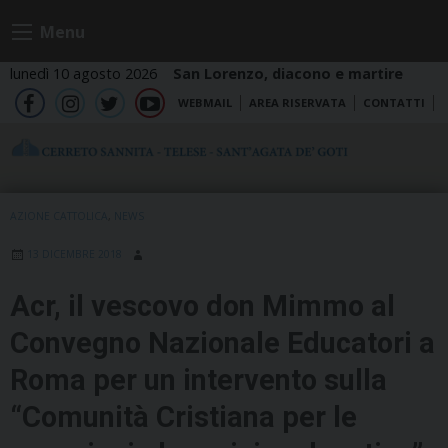
Skip
Menu
to
content
lunedì 10 agosto 2026
San Lorenzo, diacono e martire
WEBMAIL
AREA RISERVATA
CONTATTI
fb
ig
tw
yt
AZIONE CATTOLICA
,
NEWS
13 DICEMBRE 2018
Acr, il vescovo don Mimmo al
Convegno Nazionale Educatori a
Roma per un intervento sulla
“Comunità Cristiana per le