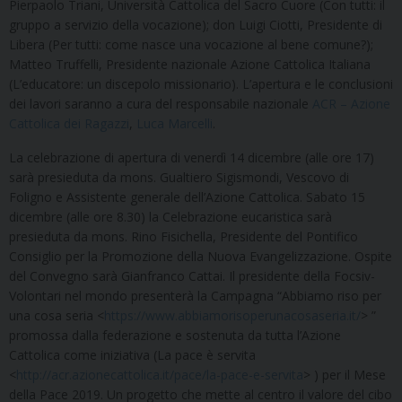
Pierpaolo Triani, Università Cattolica del Sacro Cuore (Con tutti: il
gruppo a servizio della vocazione); don Luigi Ciotti, Presidente di
Libera (Per tutti: come nasce una vocazione al bene comune?);
Matteo Truffelli, Presidente nazionale Azione Cattolica Italiana
(L’educatore: un discepolo missionario). L’apertura e le conclusioni
dei lavori saranno a cura del responsabile nazionale
ACR – Azione
Cattolica dei Ragazzi
,
Luca Marcelli
.
La celebrazione di apertura di venerdì 14 dicembre (alle ore 17)
sarà presieduta da mons. Gualtiero Sigismondi, Vescovo di
Foligno e Assistente generale dell’Azione Cattolica. Sabato 15
dicembre (alle ore 8.30) la Celebrazione eucaristica sarà
presieduta da mons. Rino Fisichella, Presidente del Pontifico
Consiglio per la Promozione della Nuova Evangelizzazione. Ospite
del Convegno sarà Gianfranco Cattai. Il presidente della Focsiv-
Volontari nel mondo presenterà la Campagna “Abbiamo riso per
una cosa seria <
https://www.abbiamorisoperunacosaseria.it/
> ”
promossa dalla federazione e sostenuta da tutta l’Azione
Cattolica come iniziativa (La pace è servita
<
http://acr.azionecattolica.it/pace/la-pace-e-servita
> ) per il Mese
della Pace 2019. Un progetto che mette al centro il valore del cibo