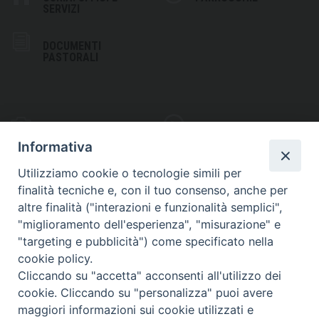
SERVIZI
DOCUMENTI
PASTORALI
PHOTOGALLERY
VIDEOGALLERY
Informativa
Utilizziamo cookie o tecnologie simili per
finalità tecniche e, con il tuo consenso, anche per
altre finalità ("interazioni e funzionalità semplici",
S
EDE VESCOVILE
"miglioramento dell'esperienza", "misurazione" e
Piazza Wojtyla, 1
"targeting e pubblicità") come specificato nella
82032 Cerreto Sannita (BN)
cookie policy.
Cliccando su "accetta" acconsenti all'utilizzo dei
Telefax: (+39) 0824 861115
cookie. Cliccando su "personalizza" puoi avere
Email: info@diocesicerreto.it
maggiori informazioni sui cookie utilizzati e