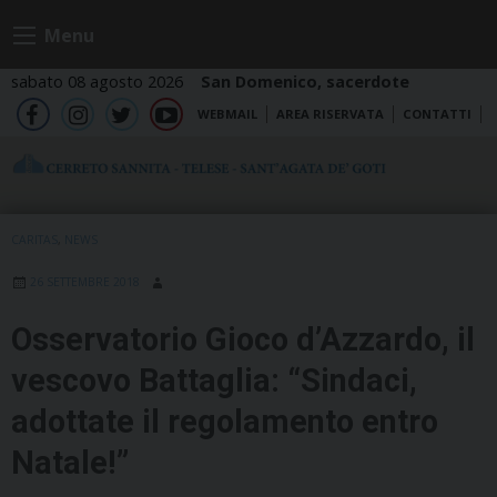
Skip
Menu
to
content
sabato 08 agosto 2026
San Domenico, sacerdote
WEBMAIL
AREA RISERVATA
CONTATTI
fb
ig
tw
yt
CARITAS
,
NEWS
26 SETTEMBRE 2018
Osservatorio Gioco d’Azzardo, il
vescovo Battaglia: “Sindaci,
adottate il regolamento entro
Natale!”