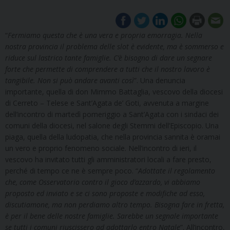
“
Fermiamo questa che è una vera e propria emorragia. Nella
nostra provincia il problema delle slot è evidente, ma è sommerso e
riduce sul lastrico tante famiglie. C’è bisogno di dare un segnare
forte che permette di comprendere a tutti che il nostro lavoro è
tangibile. Non si può andare avanti così
”. Una denuncia
importante, quella di don Mimmo Battaglia, vescovo della diocesi
di Cerreto – Telese e Sant’Agata de’ Goti, avvenuta a margine
dell’incontro di martedì pomeriggio a Sant’Agata con i sindaci dei
comuni della diocesi, nel salone degli Stemmi dell’Episcopio. Una
piaga, quella della ludopatia, che nella provincia sannita è oramai
un vero e proprio fenomeno sociale. Nell’incontro di ieri, il
vescovo ha invitato tutti gli amministratori locali a fare presto,
perché di tempo ce ne è sempre poco. “
Adottate il regolamento
che, come Osservatorio contro il gioco d’azzardo, vi abbiamo
proposto ed inviato e se ci sono proposte e modifiche ad esso,
discutiamone, ma non perdiamo altro tempo. Bisogna fare in fretta,
è per il bene delle nostre famiglie. Sarebbe un segnale importante
se tutti i comuni riuscissero ad adottarlo entro Natale
”. All’incontro,