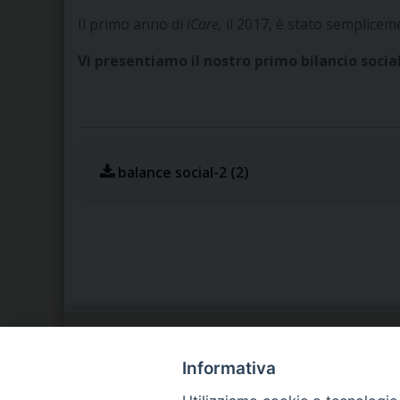
Il primo anno di
iCare,
il 2017, è stato semplicem
Vi presentiamo il nostro primo bilancio socia
balance social-2 (2)
LA NOSTRA DIOCESI
C
Informativa