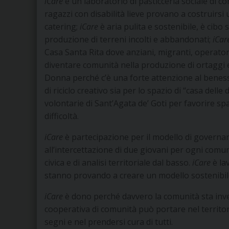
iCare
è un laboratorio di pasticceria sociale di c
ragazzi con disabilità lieve provano a costruirsi
catering;
iCare
è aria pulita e sostenibile, è cibo
produzione di terreni incolti e abbandonati;
iCar
Casa Santa Rita dove anziani, migranti, operator
diventare comunità nella produzione di ortaggi e f
Donna perché c’è una forte attenzione al benesser
di riciclo creativo sia per lo spazio di “casa del
volontarie di Sant’Agata de’ Goti per favorire spa
difficoltà.
iCare
è partecipazione per il modello di governa
all’intercettazione di due giovani per ogni comun
civica e di analisi territoriale dal basso.
iCare
è la
stanno provando a creare un modello sostenibile
iCare
è dono perché davvero la comunità sta inve
cooperativa di comunità può portare nel territor
segni e nel prendersi cura di tutti.