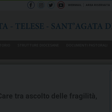
WEBMAIL
AREA RISERVATA
f
ig
tw
yt
b
TORIO
STRUTTURE DIOCESANE
DOCUMENTI PASTORALI
Care tra ascolto delle fragilità,