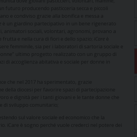
omunità dove giovani pasticcieri, volontari, mamme,
 un futuro producendo pasticceria secca e piccoli
 sano e condiviso grazie alla bonifica e messa a
e
è un giardino partecipativo in un bene rigenerato
i, animatori sociali, volontari, agronomi, provano a
rutta e nella cura di fiori e dello spazio;
iCare
è
e femminile, sia per i laboratori di sartoria sociale e
le donne” ultimo progetto realizzato con un gruppo di
zi di accoglienza abitativa e sociale per donne in
nce che nel 2017 ha sperimentato, grazie
e della diocesi per favorire spazi di partecipazione
voro e dignità per i tanti giovani e le tante donne che
 di sviluppo comunitario;
stendo sul valore sociale ed economico che la
io. iCare è sogno perché vuole crederci nel potere dei