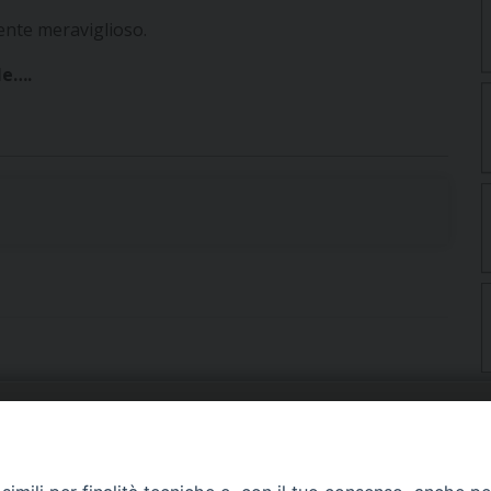
ente meraviglioso.
le….
URIA: UFFICI E SERVIZI
PHOTOGALLERY