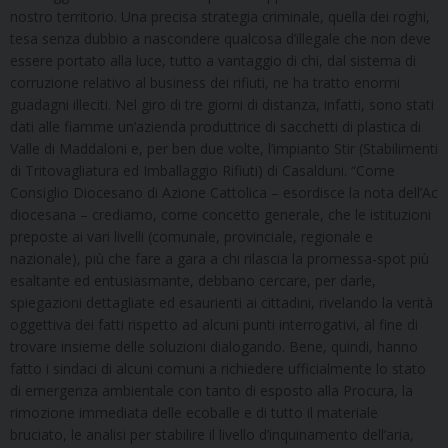
nostro territorio. Una precisa strategia criminale, quella dei roghi,
tesa senza dubbio a nascondere qualcosa d’illegale che non deve
essere portato alla luce, tutto a vantaggio di chi, dal sistema di
corruzione relativo al business dei rifiuti, ne ha tratto enormi
guadagni illeciti. Nel giro di tre giorni di distanza, infatti, sono stati
dati alle fiamme un’azienda produttrice di sacchetti di plastica di
Valle di Maddaloni e, per ben due volte, l’impianto Stir (Stabilimenti
di Tritovagliatura ed Imballaggio Rifiuti) di Casalduni. “Come
Consiglio Diocesano di Azione Cattolica – esordisce la nota dell’Ac
diocesana – crediamo, come concetto generale, che le istituzioni
preposte ai vari livelli (comunale, provinciale, regionale e
nazionale), più che fare a gara a chi rilascia la promessa-spot più
esaltante ed entusiasmante, debbano cercare, per darle,
spiegazioni dettagliate ed esaurienti ai cittadini, rivelando la verità
oggettiva dei fatti rispetto ad alcuni punti interrogativi, al fine di
trovare insieme delle soluzioni dialogando. Bene, quindi, hanno
fatto i sindaci di alcuni comuni a richiedere ufficialmente lo stato
di emergenza ambientale con tanto di esposto alla Procura, la
rimozione immediata delle ecoballe e di tutto il materiale
bruciato, le analisi per stabilire il livello d’inquinamento dell’aria,