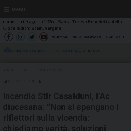
Skip
Menu
to
content
domenica 09 agosto 2026
Santa Teresa Benedetta della
Croce (Edith) Stein, vergine
WEBMAIL
AREA RISERVATA
CONTATTI
fb
ig
tw
yt
AZIONE CATTOLICA
,
IN EVIDENZA
,
NEWS
4 SETTEMBRE 2018
Incendio Stir Casalduni, l’Ac
diocesana: “Non si spengano i
riflettori sulla vicenda:
chiediamo verità, soluzioni