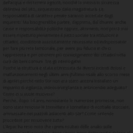
dell’acqua e dei terreni agricoli, nonché la messa in sicurezza
definitiva del sito, sequestrato dalla magistratura. Le
responsabilità di carattere penale saranno accertate dagli
inquirenti. Ma bisognerebbe partire, dapprima, dal chiarire anche
cause e responsabilità politiche oppure, altrimenti, non potrà mai
essere rispettato pienamente il patto sociale tra istituzioni e
cittadini, condizione assolutamente necessaria ed indispensabile
per fare più rete territoriale, per avere più fiducia in chi ci
rappresenta e per ottenere più coinvolgimento dei cittadini nella
cura dei beni comuni. Tre gli interrogativi:
Poiché la struttura è stata interessata da diversi incendi dolosi e
malfunzionamenti negli ultimi anni (l’ultimo risale allo scorso mese
di aprile) perché nello Stir non era stato ancora installato un
impianto di vigilanza, videosorveglianza e antincendio adeguato?
Come ci si vuole muovere?
Perché, dopo 14 anni, nonostante le numerose promesse, non
sono state rimosse le tonnellate e tonnellate di ecoballe stoccate,
ammassate nei piazzali adiacenti allo Stir? Come sintende
procedere per rimuoverle tutte?
L’Arpac ha reso noto che i primi risultati delle analisi sulle