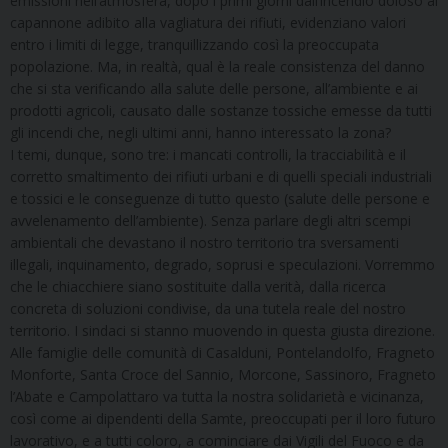
emissioni nell’atmosfera, dopo i primi giorni dall’incendio doloso al
capannone adibito alla vagliatura dei rifiuti, evidenziano valori
entro i limiti di legge, tranquillizzando così la preoccupata
popolazione. Ma, in realtà, qual è la reale consistenza del danno
che si sta verificando alla salute delle persone, all’ambiente e ai
prodotti agricoli, causato dalle sostanze tossiche emesse da tutti
gli incendi che, negli ultimi anni, hanno interessato la zona?
I temi, dunque, sono tre: i mancati controlli, la tracciabilità e il
corretto smaltimento dei rifiuti urbani e di quelli speciali industriali
e tossici e le conseguenze di tutto questo (salute delle persone e
avvelenamento dell’ambiente). Senza parlare degli altri scempi
ambientali che devastano il nostro territorio tra sversamenti
illegali, inquinamento, degrado, soprusi e speculazioni. Vorremmo
che le chiacchiere siano sostituite dalla verità, dalla ricerca
concreta di soluzioni condivise, da una tutela reale del nostro
territorio. I sindaci si stanno muovendo in questa giusta direzione.
Alle famiglie delle comunità di Casalduni, Pontelandolfo, Fragneto
Monforte, Santa Croce del Sannio, Morcone, Sassinoro, Fragneto
l’Abate e Campolattaro va tutta la nostra solidarietà e vicinanza,
così come ai dipendenti della Samte, preoccupati per il loro futuro
lavorativo, e a tutti coloro, a cominciare dai Vigili del Fuoco e da