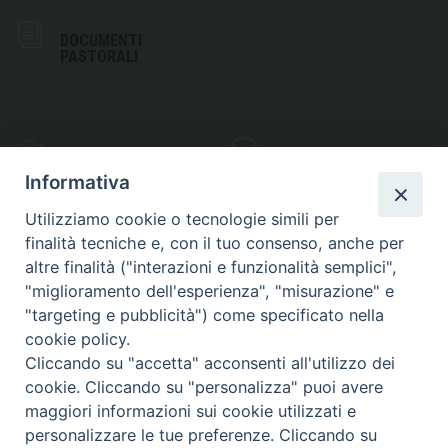
DOCUMENTI
PASTORALI
PHOTOGALLERY
VIDEOGALLERY
Informativa
Utilizziamo cookie o tecnologie simili per
finalità tecniche e, con il tuo consenso, anche per
altre finalità ("interazioni e funzionalità semplici",
S
EDE VESCOVILE
"miglioramento dell'esperienza", "misurazione" e
Piazza Wojtyla, 1
"targeting e pubblicità") come specificato nella
82032 Cerreto Sannita (BN)
cookie policy.
Cliccando su "accetta" acconsenti all'utilizzo dei
Telefax: (+39) 0824 861115
cookie. Cliccando su "personalizza" puoi avere
Email: info@diocesicerreto.it
maggiori informazioni sui cookie utilizzati e
personalizzare le tue preferenze. Cliccando su