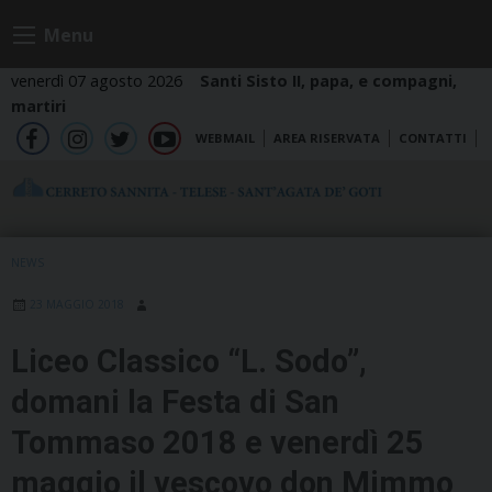
Skip
Menu
to
content
venerdì 07 agosto 2026
Santi Sisto II, papa, e compagni,
martiri
WEBMAIL
AREA RISERVATA
CONTATTI
fb
ig
tw
yt
NEWS
23 MAGGIO 2018
Liceo Classico “L. Sodo”,
domani la Festa di San
Tommaso 2018 e venerdì 25
maggio il vescovo don Mimmo