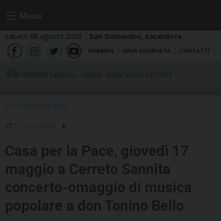
Skip
Menu
to
content
sabato 08 agosto 2026
San Domenico, sacerdote
WEBMAIL
AREA RISERVATA
CONTATTI
fb
ig
tw
yt
CASA PER LA PACE
,
NEWS
11 MAGGIO 2018
Casa per la Pace, giovedì 17
maggio a Cerreto Sannita
concerto-omaggio di musica
popolare a don Tonino Bello