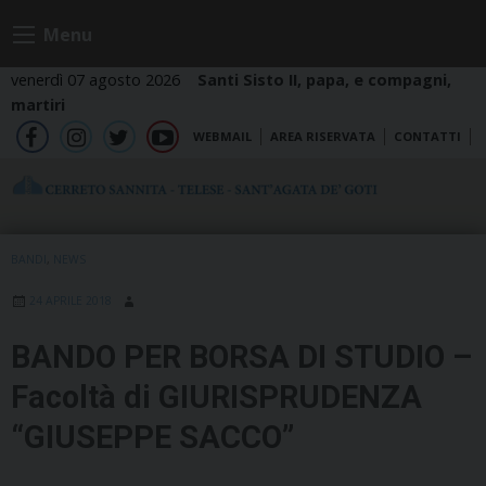
Skip
Menu
to
content
venerdì 07 agosto 2026
Santi Sisto II, papa, e compagni,
martiri
WEBMAIL
AREA RISERVATA
CONTATTI
fb
ig
tw
yt
BANDI
,
NEWS
24 APRILE 2018
BANDO PER BORSA DI STUDIO –
Facoltà di GIURISPRUDENZA
“GIUSEPPE SACCO”