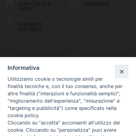
CURIA: UFFICI E
PARROCCHIE
SERVIZI
DOCUMENTI
PASTORALI
PHOTOGALLERY
VIDEOGALLERY
Informativa
Utilizziamo cookie o tecnologie simili per
finalità tecniche e, con il tuo consenso, anche per
altre finalità ("interazioni e funzionalità semplici",
S
EDE VESCOVILE
"miglioramento dell'esperienza", "misurazione" e
Piazza Wojtyla, 1
"targeting e pubblicità") come specificato nella
82032 Cerreto Sannita (BN)
cookie policy.
Cliccando su "accetta" acconsenti all'utilizzo dei
Telefax: (+39) 0824 861115
cookie. Cliccando su "personalizza" puoi avere
Email: info@diocesicerreto.it