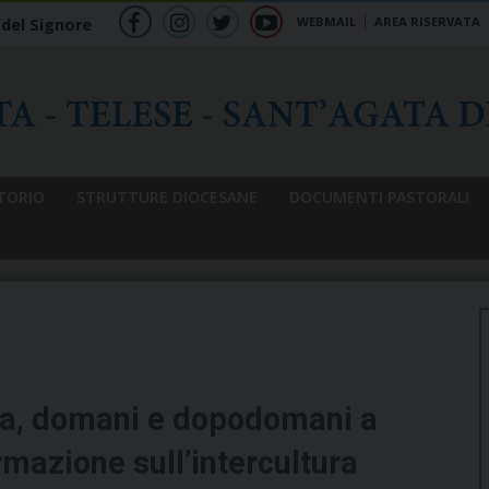
WEBMAIL
AREA RISERVATA
 del Signore
f
ig
tw
yt
b
TORIO
STRUTTURE DIOCESANE
DOCUMENTI PASTORALI
ica, domani e dopodomani a
rmazione sull’intercultura