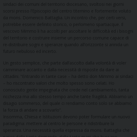
sindaci dei comuni del territorio diocesano, svoltosi nei giorni
scorsi presso l’Episcopio del centro titernino e fortemente voluto
da mons. Domenico Battaglia. Un incontro che, per certi versi,
potrebbe essere definito storico, o perlomeno spartiacque. Il
vescovo Mimmo li ha accolti per ascoltare le difficoltà ed i bisogni
del territorio e costruire insieme un percorso comune capace di
re-distribuire sogni e speranze quando all’orizzonte si annida un
futuro nebuloso ed incerto.
Un gesto semplice, che parte dall’ascolto dalla volontà di voler
camminare accanto e dalla necessità di risposte da dare ai
cittadini. “Entrando in tante case – ha detto don Mimmo ai sindaci
– ho riscontrato valori che molto spesso sono celati. Ho
conosciuto gente impegnata che crede nel cambiamento, tanta
ricchezza ma allo stesso tempo anche tante fragilità. Abbiamo un
disagio sommerso, del quale ci rendiamo conto solo se abbiamo
la forza di andare a scovarlo”.
Insomma, Chiesa e Istituzioni devono poter formulare un nuovo
paradigma: mettere al centro le persone e ridistribuire la
speranza. Una necessità quella espressa da mons. Battaglia che
nasce dalle tante domande, dalle tante mani che bussano