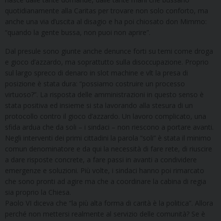
quotidianamente alla Caritas per trovare non solo conforto, ma
anche una via d’uscita al disagio e ha poi chiosato don Mimmo:
“quando la gente bussa, non puoi non aprire”.
Dal presule sono giunte anche denunce forti su temi come droga
e gioco d’azzardo, ma soprattutto sulla disoccupazione. Proprio
sul largo spreco di denaro in slot machine e vlt la presa di
posizione è stata dura: “possiamo costruire un processo
virtuoso?”. La risposta delle amministrazioni in questo senso è
stata positiva ed insieme si sta lavorando alla stesura di un
protocollo contro il gioco d’azzardo. Un lavoro complicato, una
sfida ardua che da soli – i sindaci – non riescono a portare avanti.
Negli interventi dei primi cittadini la parola “soli” è stata il minimo
comun denominatore e da qui la necessità di fare rete, di riuscire
a dare risposte concrete, a fare passi in avanti a condividere
emergenze e soluzioni. Più volte, i sindaci hanno poi rimarcato
che sono pronti ad agire ma che a coordinare la cabina di regia
sia proprio la Chiesa.
Paolo VI diceva che “la più alta forma di carità è la politica”. Allora
perché non mettersi realmente al servizio delle comunità? Se è