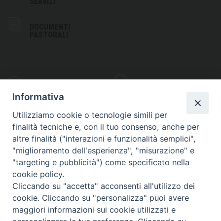
SERVIZI
DOCUMENTI
PASTORALI
PHOTOGALLERY
VIDEOGALLERY
Informativa
Utilizziamo cookie o tecnologie simili per
finalità tecniche e, con il tuo consenso, anche per
altre finalità ("interazioni e funzionalità semplici",
S
EDE VESCOVILE
"miglioramento dell'esperienza", "misurazione" e
Piazza Wojtyla, 1
"targeting e pubblicità") come specificato nella
82032 Cerreto Sannita (BN)
cookie policy.
Cliccando su "accetta" acconsenti all'utilizzo dei
Telefax: (+39) 0824 861115
cookie. Cliccando su "personalizza" puoi avere
Email: info@diocesicerreto.it
maggiori informazioni sui cookie utilizzati e