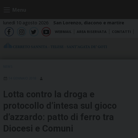
Skip
Menu
to
content
lunedì 10 agosto 2026
San Lorenzo, diacono e martire
WEBMAIL
AREA RISERVATA
CONTATTI
fb
ig
tw
yt
NEWS
14 GENNAIO 2018
Lotta contro la droga e
protocollo d’intesa sul gioco
d’azzardo: patto di ferro tra
Diocesi e Comuni