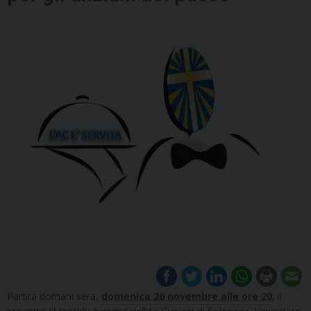
Partirà domani sera,
domenica 26 novembre alle ore 20,
il