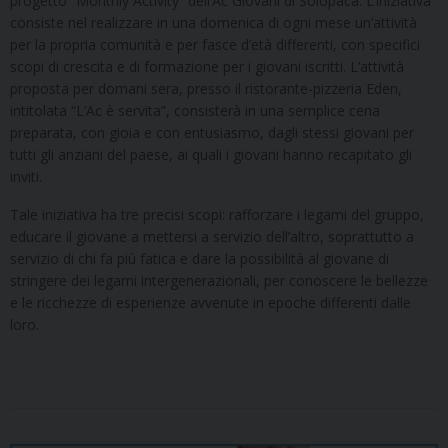
progetto “Monthly Activity” dell’Ac Giovani di Solopaca. L’iniziativa
consiste nel realizzare in una domenica di ogni mese un’attività
per la propria comunità e per fasce d’età differenti, con specifici
scopi di crescita e di formazione per i giovani iscritti. L’attività
proposta per domani sera, presso il ristorante-pizzeria Eden,
intitolata “L’Ac è servita”, consisterà in una semplice cena
preparata, con gioia e con entusiasmo, dagli stessi giovani per
tutti gli anziani del paese, ai quali i giovani hanno recapitato gli
inviti.
Tale iniziativa ha tre precisi scopi: rafforzare i legami del gruppo,
educare il giovane a mettersi a servizio dell’altro, soprattutto a
servizio di chi fa più fatica e dare la possibilità al giovane di
stringere dei legami intergenerazionali, per conoscere le bellezze
e le ricchezze di esperienze avvenute in epoche differenti dalle
loro.