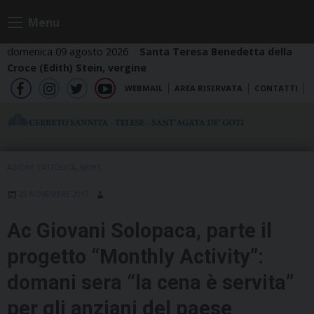
Skip
Menu
to
content
domenica 09 agosto 2026
Santa Teresa Benedetta della
Croce (Edith) Stein, vergine
WEBMAIL
AREA RISERVATA
CONTATTI
fb
ig
tw
yt
AZIONE CATTOLICA
,
NEWS
25 NOVEMBRE 2017
Ac Giovani Solopaca, parte il
progetto “Monthly Activity”:
domani sera “la cena è servita”
per gli anziani del paese