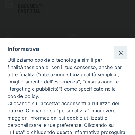
DOCUMENTI
PASTORALI
PHOTOGALLERY
VIDEOGALLERY
Informativa
Utilizziamo cookie o tecnologie simili per
finalità tecniche e, con il tuo consenso, anche per
altre finalità ("interazioni e funzionalità semplici",
S
EDE VESCOVILE
"miglioramento dell'esperienza", "misurazione" e
Piazza Wojtyla, 1
"targeting e pubblicità") come specificato nella
82032 Cerreto Sannita (BN)
cookie policy.
Cliccando su "accetta" acconsenti all'utilizzo dei
Telefax: (+39) 0824 861115
cookie. Cliccando su "personalizza" puoi avere
Email: info@diocesicerreto.it
maggiori informazioni sui cookie utilizzati e
personalizzare le tue preferenze. Cliccando su
"rifiuta" o chiudendo questa informativa proseguirai