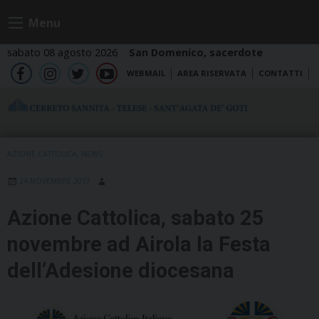
Skip
Menu
to
content
sabato 08 agosto 2026
San Domenico, sacerdote
WEBMAIL
AREA RISERVATA
CONTATTI
fb
ig
tw
yt
AZIONE CATTOLICA
,
NEWS
24 NOVEMBRE 2017
Azione Cattolica, sabato 25
novembre ad Airola la Festa
dell’Adesione diocesana