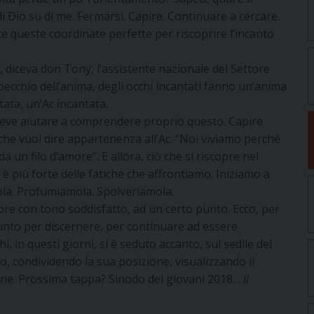
di Dio su di me. Fermarsi. Capire. Continuare a cercare.
e queste coordinate perfette per riscoprire l’incanto
, diceva don Tony, l’assistente nazionale del Settore
specchio dell’anima, degli occhi incantati fanno un’anima
ata, un’Ac incantata.
i deve aiutare a comprendere proprio questo. Capire
 che vuol dire appartenenza all’Ac. “Noi viviamo perché
 un filo d’amore”. E allora, ciò che si riscopre nel
 è più forte delle fatiche che affrontiamo. Iniziamo a
la. Profumiamola. Spolveriamola.
tore con tono soddisfatto, ad un certo punto. Ecco, per
punto per discernere, per continuare ad essere
i, in questi giorni, si è seduto accanto, sul sedile del
so, condividendo la sua posizione, visualizzando il
ione. Prossima tappa? Sinodo dei giovani 2018…
il