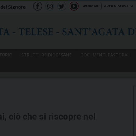
WEBMAIL
AREA RISERVATA
 del Signore
f
ig
tw
yt
b
TORIO
STRUTTURE DIOCESANE
DOCUMENTI PASTORALI
 ciò che si riscopre nel