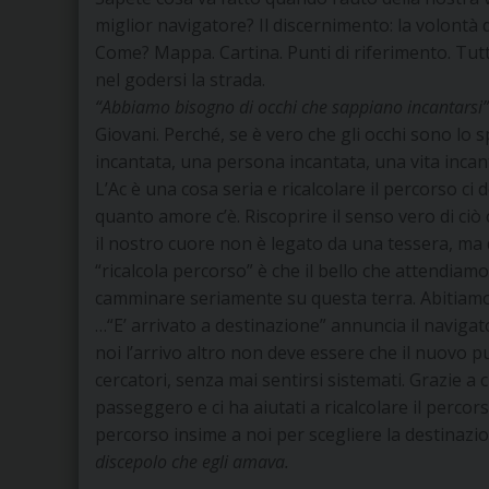
miglior navigatore? Il discernimento: la volontà 
Come? Mappa. Cartina. Punti di riferimento. Tutt
nel godersi la strada.
“Abbiamo bisogno di occhi che sappiano incantarsi”
Giovani. Perché, se è vero che gli occhi sono lo 
incantata, una persona incantata, una vita incant
L’Ac è una cosa seria e ricalcolare il percorso c
quanto amore c’è. Riscoprire il senso vero di ciò
il nostro cuore non è legato da una tessera, ma da
“ricalcola percorso” è che il bello che attendiamo
camminare seriamente su questa terra. Abitiamo
…“E’ arrivato a destinazione” annuncia il naviga
noi l’arrivo altro non deve essere che il nuovo 
cercatori, senza mai sentirsi sistemati. Grazie a ch
passeggero e ci ha aiutati a ricalcolare il percor
percorso insime a noi per scegliere la destinaz
discepolo che egli amava.