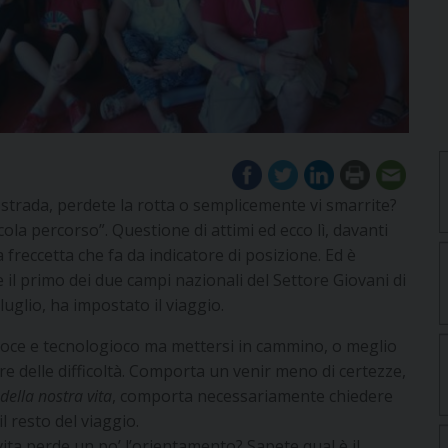
strada, perdete la rotta o semplicemente vi smarrite?
lcola percorso”. Questione di attimi ed ecco lì, davanti
a freccetta che fa da indicatore di posizione. Ed è
e il primo dei due campi nazionali del Settore Giovani di
luglio, ha impostato il viaggio.
loce e tecnologioco ma mettersi in cammino, o meglio
re delle difficoltà. Comporta un venir meno di certezze,
della nostra vita
, comporta necessariamente chiedere
l resto del viaggio.
ita perde un po’ l’orientamento? Sapete qual è il