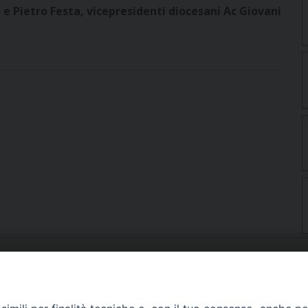
e Pietro Festa, vicepresidenti diocesani Ac Giovani
URIA: UFFICI E SERVIZI
PHOTOGALLERY