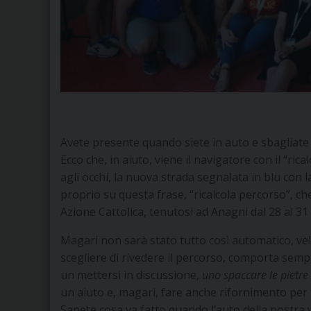
Avete presente quando siete in auto e sbagliate 
Ecco che, in aiuto, viene il navigatore con il “rica
agli occhi, la nuova strada segnalata in blu con l
proprio su questa frase, “ricalcola percorso”, ch
Azione Cattolica, tenutosi ad Anagni dal 28 al 31 
Magari non sarà stato tutto così automatico, ve
scegliere di rivedere il percorso, comporta semp
un mettersi in discussione,
uno spaccare le pietre 
un aiuto e, magari, fare anche rifornimento per i
Sapete cosa va fatto quando l’auto della nostra v