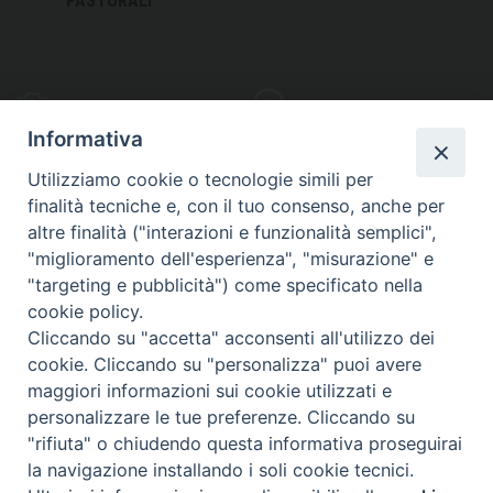
PASTORALI
PHOTOGALLERY
VIDEOGALLERY
Informativa
Utilizziamo cookie o tecnologie simili per
finalità tecniche e, con il tuo consenso, anche per
altre finalità ("interazioni e funzionalità semplici",
S
EDE VESCOVILE
"miglioramento dell'esperienza", "misurazione" e
Piazza Wojtyla, 1
"targeting e pubblicità") come specificato nella
82032 Cerreto Sannita (BN)
cookie policy.
Cliccando su "accetta" acconsenti all'utilizzo dei
Telefax: (+39) 0824 861115
cookie. Cliccando su "personalizza" puoi avere
Email: info@diocesicerreto.it
maggiori informazioni sui cookie utilizzati e
personalizzare le tue preferenze. Cliccando su
"rifiuta" o chiudendo questa informativa proseguirai
la navigazione installando i soli cookie tecnici.
Copyright 2018 - Diocesi di Cerreto Sannita - Telese - Sant’Agata de’ Goti