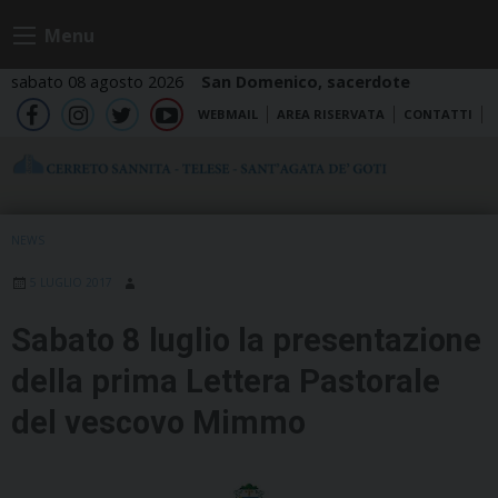
Skip
Menu
to
content
sabato 08 agosto 2026
San Domenico, sacerdote
WEBMAIL
AREA RISERVATA
CONTATTI
fb
ig
tw
yt
NEWS
5 LUGLIO 2017
Sabato 8 luglio la presentazione
della prima Lettera Pastorale
del vescovo Mimmo