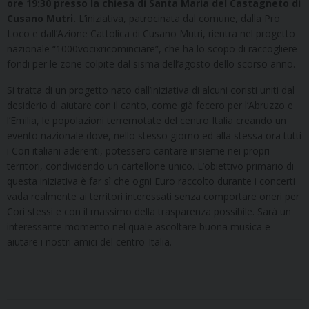
ore 19:30 presso la chiesa di Santa Maria del Castagneto di
Cusano Mutri.
L’iniziativa, patrocinata dal comune, dalla Pro
Loco e dall’Azione Cattolica di Cusano Mutri, rientra nel progetto
nazionale “1000vocixricominciare”, che ha lo scopo di raccogliere
fondi per le zone colpite dal sisma dell’agosto dello scorso anno.
Si tratta di un progetto nato dall’iniziativa di alcuni coristi uniti dal
desiderio di aiutare con il canto, come già fecero per l’Abruzzo e
l’Emilia, le popolazioni terremotate del centro Italia creando un
evento nazionale dove, nello stesso giorno ed alla stessa ora tutti
i Cori italiani aderenti, potessero cantare insieme nei propri
territori, condividendo un cartellone unico. L’obiettivo primario di
questa iniziativa è far sì che ogni Euro raccolto durante i concerti
vada realmente ai territori interessati senza comportare oneri per
Cori stessi e con il massimo della trasparenza possibile. Sarà un
interessante momento nel quale ascoltare buona musica e
aiutare i nostri amici del centro-Italia.