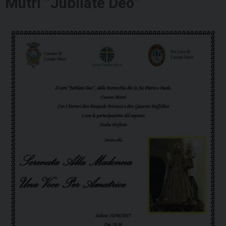
Mutri “Jubilate Deo”