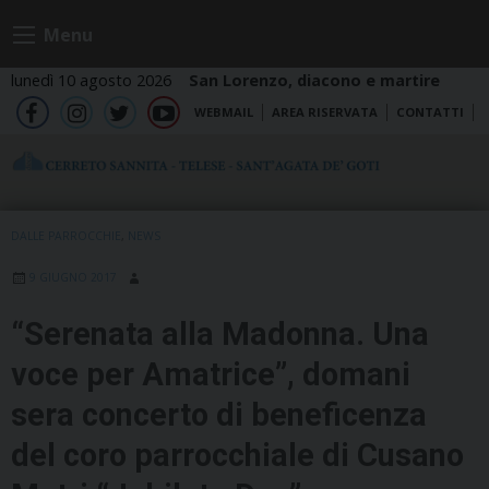
Skip
Menu
to
content
lunedì 10 agosto 2026
San Lorenzo, diacono e martire
WEBMAIL
AREA RISERVATA
CONTATTI
fb
ig
tw
yt
DALLE PARROCCHIE
,
NEWS
9 GIUGNO 2017
“Serenata alla Madonna. Una
voce per Amatrice”, domani
sera concerto di beneficenza
del coro parrocchiale di Cusano