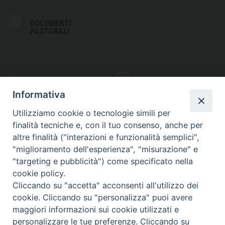
DOCUMENTI
PASTORALI
PHOTOGALLERY
VIDEOGALLERY
Informativa
Utilizziamo cookie o tecnologie simili per
finalità tecniche e, con il tuo consenso, anche per
altre finalità ("interazioni e funzionalità semplici",
S
EDE VESCOVILE
"miglioramento dell'esperienza", "misurazione" e
Piazza Wojtyla, 1
"targeting e pubblicità") come specificato nella
82032 Cerreto Sannita (BN)
cookie policy.
Cliccando su "accetta" acconsenti all'utilizzo dei
Telefax: (+39) 0824 861115
cookie. Cliccando su "personalizza" puoi avere
Email: info@diocesicerreto.it
maggiori informazioni sui cookie utilizzati e
personalizzare le tue preferenze. Cliccando su