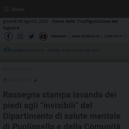
Skip
Menu
to
content
giovedì 06 agosto 2026
Festa della Trasfigurazione del
Signore
WEBMAIL
AREA RISERVATA
CONTATTI
fb
ig
tw
yt
RASSEGNA STAMPA
7 GIUGNO 2017
Rassegna stampa lavanda dei
piedi agli “invisibili” del
Dipartimento di salute mentale
di Puglianello e della Comunità