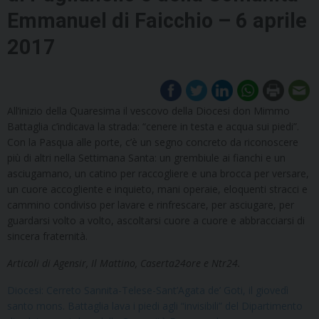
Emmanuel di Faicchio – 6 aprile
2017
All’inizio della Quaresima il vescovo della Diocesi don Mimmo
Battaglia c’indicava la strada: “cenere in testa e acqua sui piedi”.
Con la Pasqua alle porte, c’è un segno concreto da riconoscere
più di altri nella Settimana Santa: un grembiule ai fianchi e un
asciugamano, un catino per raccogliere e una brocca per versare,
un cuore accogliente e inquieto, mani operaie, eloquenti stracci e
cammino condiviso per lavare e rinfrescare, per asciugare, per
guardarsi volto a volto, ascoltarsi cuore a cuore e abbracciarsi di
sincera fraternità.
Articoli di Agensir, Il Mattino, Caserta24ore e Ntr24.
Diocesi: Cerreto Sannita-Telese-Sant’Agata de’ Goti, il giovedì
santo mons. Battaglia lava i piedi agli “invisibili” del Dipartimento