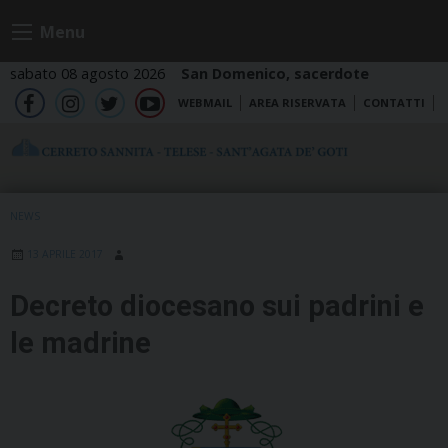
Skip
Menu
to
content
sabato 08 agosto 2026
San Domenico, sacerdote
WEBMAIL
AREA RISERVATA
CONTATTI
fb
ig
tw
yt
NEWS
13 APRILE 2017
Decreto diocesano sui padrini e
le madrine