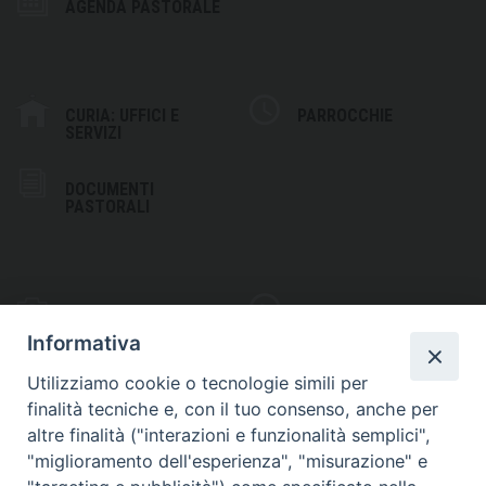
AGENDA PASTORALE
CURIA: UFFICI E
PARROCCHIE
SERVIZI
DOCUMENTI
PASTORALI
PHOTOGALLERY
VIDEOGALLERY
Informativa
Utilizziamo cookie o tecnologie simili per
finalità tecniche e, con il tuo consenso, anche per
altre finalità ("interazioni e funzionalità semplici",
S
EDE VESCOVILE
"miglioramento dell'esperienza", "misurazione" e
Piazza Wojtyla, 1