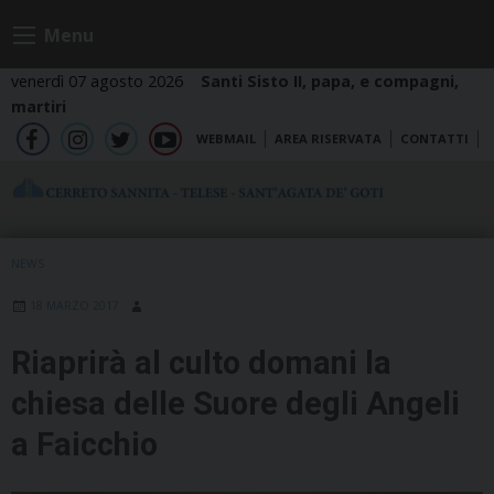
Skip
Menu
to
content
venerdì 07 agosto 2026
Santi Sisto II, papa, e compagni,
martiri
WEBMAIL
AREA RISERVATA
CONTATTI
fb
ig
tw
yt
NEWS
18 MARZO 2017
Riaprirà al culto domani la
chiesa delle Suore degli Angeli
a Faicchio