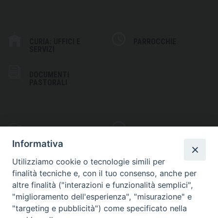
CURIA: UFFICI E
PARROCCHIE
SERVIZI
DOCUMENTI
PASTORALI
PHOTOGALLERY
VIDEOGALLERY
Informativa
Utilizziamo cookie o tecnologie simili per
finalità tecniche e, con il tuo consenso, anche per
altre finalità ("interazioni e funzionalità semplici",
S
EDE VESCOVILE
"miglioramento dell'esperienza", "misurazione" e
Piazza Wojtyla, 1
"targeting e pubblicità") come specificato nella
82032 Cerreto Sannita (BN)