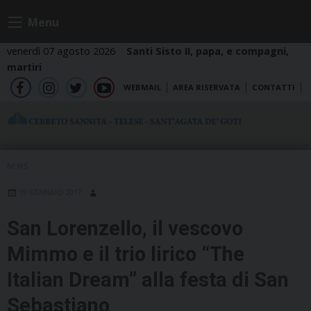
Skip
Menu
to
content
venerdì 07 agosto 2026
Santi Sisto II, papa, e compagni,
martiri
WEBMAIL
AREA RISERVATA
CONTATTI
fb
ig
tw
yt
NEWS
19 GENNAIO 2017
San Lorenzello, il vescovo
Mimmo e il trio lirico “The
Italian Dream” alla festa di San
Sebastiano