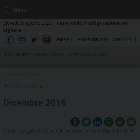
Skip
Menu
to
content
giovedì 06 agosto 2026
Festa della Trasfigurazione del
Signore
WEBMAIL
AREA RISERVATA
CONTATTI
fb
ig
tw
yt
AGENDA DEL VESCOVO
1 DICEMBRE 2016
Dicembre 2016
Scarica l’allegato del Diario del Vescovo, mese di Dicembre 2016