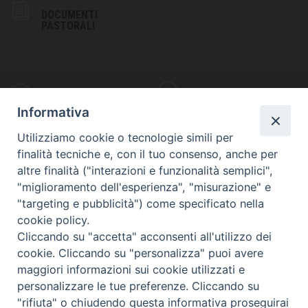
DOCUMENTI
PASTORALI
PHOTOGALLERY
VIDEOGALLERY
Informativa
Utilizziamo cookie o tecnologie simili per
finalità tecniche e, con il tuo consenso, anche per
altre finalità ("interazioni e funzionalità semplici",
S
EDE VESCOVILE
"miglioramento dell'esperienza", "misurazione" e
Piazza Wojtyla, 1
"targeting e pubblicità") come specificato nella
82032 Cerreto Sannita (BN)
cookie policy.
Cliccando su "accetta" acconsenti all'utilizzo dei
Telefax: (+39) 0824 861115
cookie. Cliccando su "personalizza" puoi avere
Email: info@diocesicerreto.it
maggiori informazioni sui cookie utilizzati e
personalizzare le tue preferenze. Cliccando su
"rifiuta" o chiudendo questa informativa proseguirai