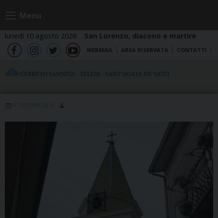
Skip
Menu
to
content
lunedì 10 agosto 2026
San Lorenzo, diacono e martire
WEBMAIL
AREA RISERVATA
CONTATTI
fb
ig
tw
yt
5 OTTOBRE 2016